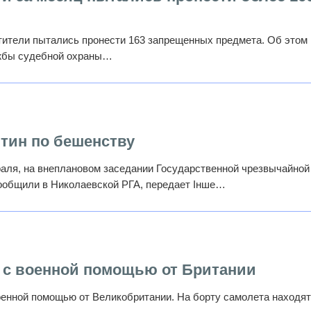
тители пытались пронести 163 запрещенных предмета. Об этом
жбы судебной охраны…
тин по бешенству
раля, на внеплановом заседании Государственной чрезвычайной
сообщили в Николаевской РГА, передает Інше…
т с военной помощью от Британии
оенной помощью от Великобритании. На борту самолета находя