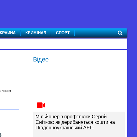
КРАИНА
КРИМІНАЛ
СПОРТ
Відео
шению
Мільйонер з профспілки Сергій
Снітков: як дерибаняться кошти на
Південноукраїнській АЕС
0