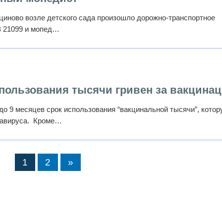
ициново возле детского сада произошло дорожно-транспортное
З 21099 и мопед…
спользования тысячи гривен за вакцина
до 9 месяцев срок использования “вакцинальной тысячи”, кото
онавируса. Кроме…
1
2
»