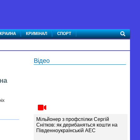
КРАИНА
КРИМІНАЛ
СПОРТ
Відео
 на
ніх
Мільйонер з профспілки Сергій
Снітков: як дерибаняться кошти на
Південноукраїнській АЕС