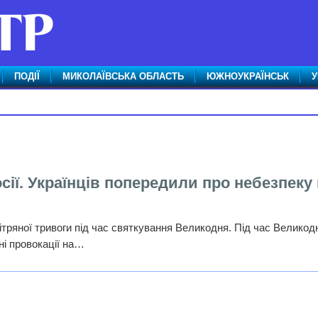
ПОДІЇ
МИКОЛАЇВСЬКА ОБЛАСТЬ
ЮЖНОУКРАЇНСЬК
У
сії. Українців попередили про небезпеку
ітряної тривоги під час святкування Великодня. Під час Великод
ні провокації на…