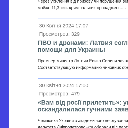
Через ухилення від призову чи порушення війс
майже 11,3 тис. кримінальних проваджень….
30 Квітня 2024 17:07
Просмотров: 329
ПВО и дронами: Латвия согл
помощи для Украины
Премьер-министр Латвии Евика Силиня заяви
Соответствующую информацию чиновник обн
30 Квітня 2024 17:00
Просмотров: 479
«Вам від росії прилетить»: у
оскандалилася гучними зая
Чемпіонка України з академічного веслування
депутата Дніпропетровської облради від парт