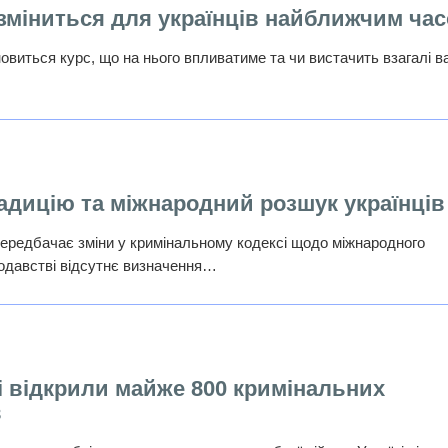
 зміниться для українців найближчим ча
новиться курс, що на нього впливатиме та чи вистачить взагалі 
радицію та міжнародний розшук українців
передбачає зміни у кримінальному кодексі щодо міжнародного
нодавстві відсутнє визначення…
і відкрили майже 800 кримінальних
в