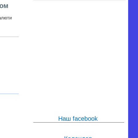
сом
валюти
Наш facebook