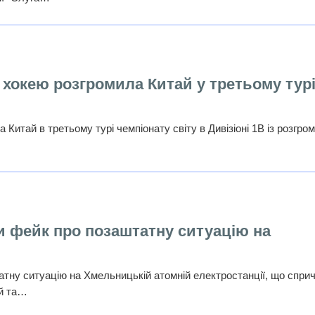
з хокею розгромила Китай у третьому тур
 Китай в третьому турі чемпіонату світу в Дивізіоні 1В із розгро
и фейк про позаштатну ситуацію на
тну ситуацію на Хмельницькій атомній електростанції, що спри
ій та…