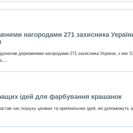
вними нагородами 271 захисника Україн
и
ідзначив державними нагородами 271 захисника України, з них 5
ка,…
ращих ідей для фарбування крашанок
став час пошуку цікавих та оригінальних ідей, які допоможуть 