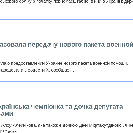
ькового обліку з початку повномасштабної війни в Україні відкр
асовала передачу нового пакета военно
ла о предоставлении Украине нового пакета военной помощи.
ародовала в соцсети X, сообщает…
країнська чемпіонка та дочка депутата
вами
 Алсу Алейнікова, яка також є дочкою Діни Міфтахутдінової, чин
ії “Слуга…