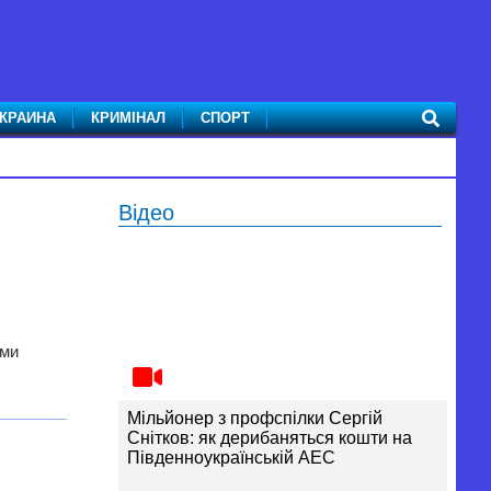
КРАИНА
КРИМІНАЛ
СПОРТ
Відео
ыми
Мільйонер з профспілки Сергій
Снітков: як дерибаняться кошти на
Південноукраїнській АЕС