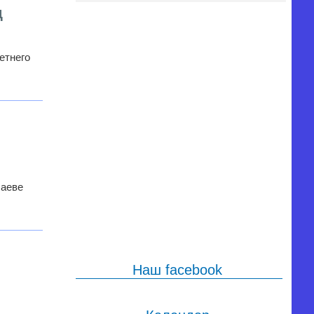
д
етнего
лаеве
Наш facebook