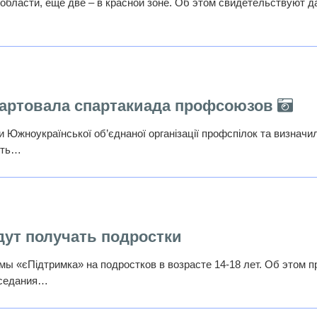
области, еще две – в красной зоне. Об этом свидетельствуют 
тартовала спартакиада профсоюзов
ди Южноукраїнської об’єднаної організації профспілок та визначи
асть…
дут получать подростки
ы «єПідтримка» на подростков в возрасте 14-18 лет. Об этом п
аседания…