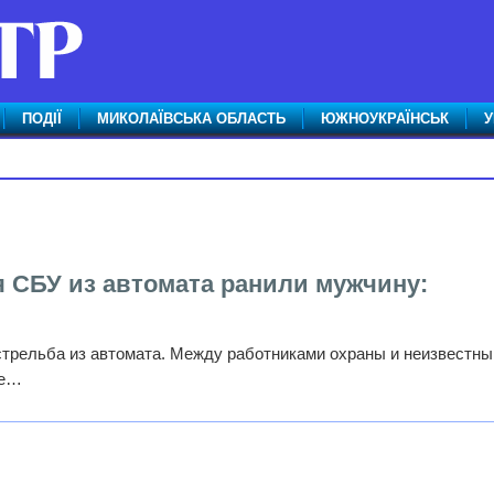
ПОДІЇ
МИКОЛАЇВСЬКА ОБЛАСТЬ
ЮЖНОУКРАЇНСЬК
У
я СБУ из автомата ранили мужчину:
стрельба из автомата. Между работниками охраны и неизвестн
ие…