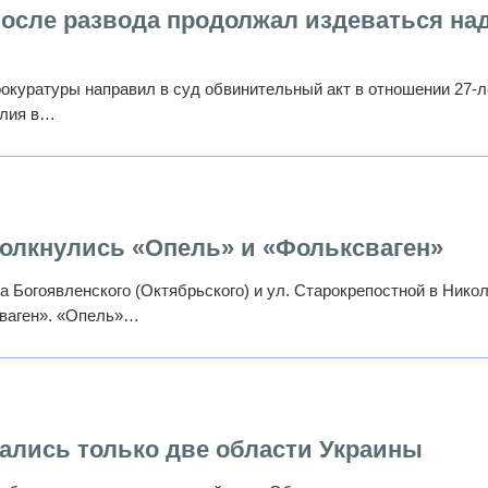
осле развода продолжал издеваться на
окуратуры направил в суд обвинительный акт в отношении 27-л
илия в…
толкнулись «Опель» и «Фольксваген»
та Богоявленского (Октябрьского) и ул. Старокрепостной в Нико
сваген». «Опель»…
тались только две области Украины