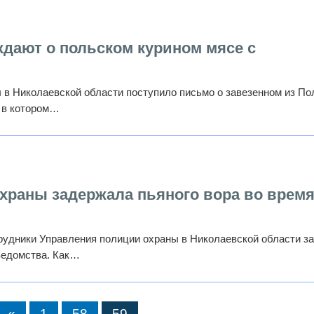
дают о польском курином мясе с
 в Николаевской области поступило письмо о завезенном из П
 в котором…
храны задержала пьяного вора во врем
трудники Управления полиции охраны в Николаевской области з
ведомства. Как…
«
1
58
59