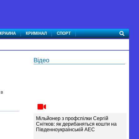
КРАИНА
КРИМІНАЛ
СПОРТ
Відео
 в
Мільйонер з профспілки Сергій
Снітков: як дерибаняться кошти на
Південноукраїнській АЕС