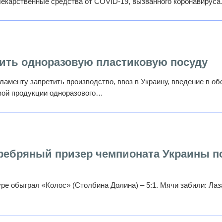
Лекарственные средства от COVID-19, вызванного коронавирус
тить одноразовую пластиковую посуду
аменту запретить производство, ввоз в Украину, введение в об
вой продукции одноразового…
еребряный призер чемпионата Украины п
ре обыграл «Колос» (Столбина Долина) – 5:1. Мячи забили: Лаз