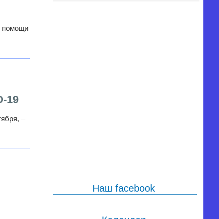
й помощи
D-19
ября, –
Наш facebook
,