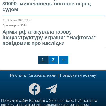
$9000: миколаївець постане перед
судом
28 Жовтня 2025 13:21
Просмотров: 2033
Армія рф атакувала газову
інфраструктуру України: “Нафтогаз”
повідомив про наслідки
1
2
»
Реклама
|
Зв'язок із нами
|
Повідомити новину
Продукція сайту Барометр є його власністю. Публікація та
використання матеріалів дозволено лише за наявності