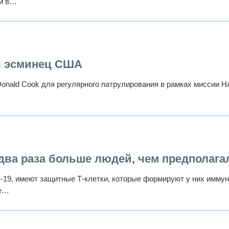
ли в…
я эсминец США
onald Cook для регулярного патрулирования в рамках миссии Н
два раза больше людей, чем предполага
19, имеют защитные Т-клетки, которые формируют у них иммун
ме…