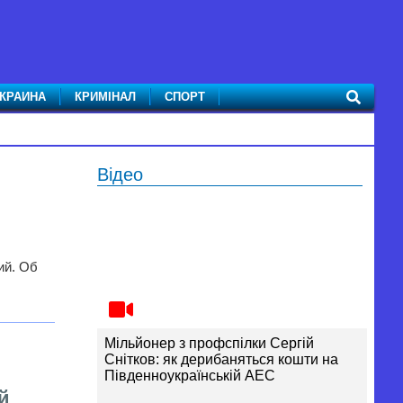
КРАИНА
КРИМІНАЛ
СПОРТ
Відео
ий. Об
Мільйонер з профспілки Сергій
Снітков: як дерибаняться кошти на
Південноукраїнській АЕС
й