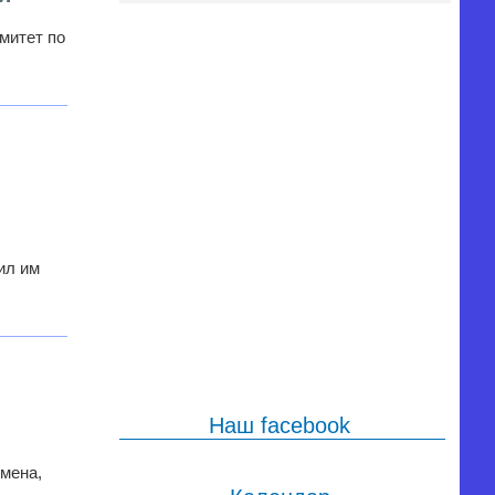
митет по
л
ил им
Наш facebook
мена,