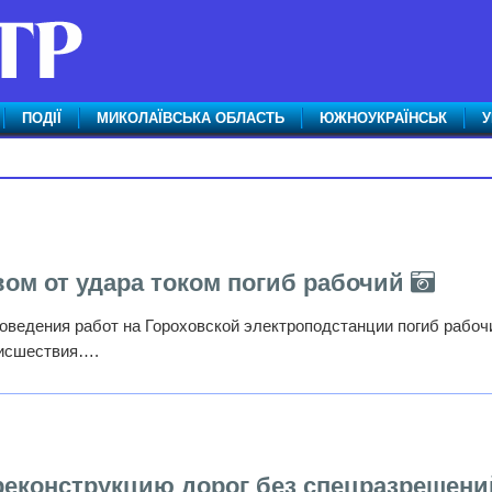
ПОДІЇ
МИКОЛАЇВСЬКА ОБЛАСТЬ
ЮЖНОУКРАЇНСЬК
У
ом от удара током погиб рабочий
роведения работ на Гороховской электроподстанции погиб рабоч
оисшествия….
реконструкцию дорог без спецразрешени