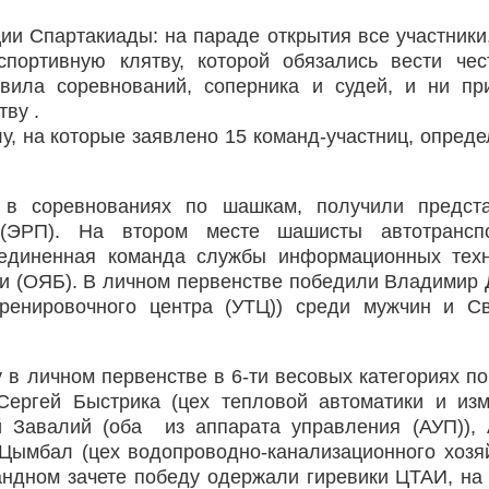
ии Спартакиады: на параде открытия все участники,
портивную клятву, которой обязались вести че
вила соревнований, соперника и судей, и ни пр
тву .
, на которые заявлено 15 команд-участниц, опреде
 в соревнованиях по шашкам, получили предста
 (ЭРП). На втором месте шашисты автотранспо
бъединенная команда службы информационных тех
ти (ОЯБ). В личном первенстве победили Владимир 
тренировочного центра (УТЦ)) среди мужчин и С
 в личном первенстве в 6-ти весовых категориях п
Сергей Быстрика (цех тепловой автоматики и из
й Завалий (оба из аппарата управления (АУП)),
 Цымбал (цех водопроводно-канализационного хозя
андном зачете победу одержали гиревики ЦТАИ, на