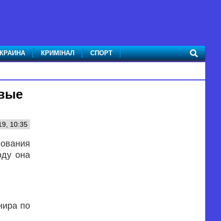
КРАИНА
КРИМІНАЛ
СПОРТ
рвые
9, 10:35
ования
оду она
нира по