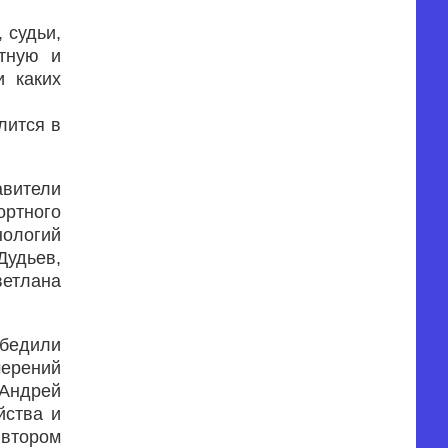
 судьи,
стную и
и каких
лится в
вители
ртного
нологий
Дудьев,
ветлана
обедили
мерений
 Андрей
йства и
 втором