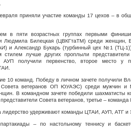
.
евраля приняли участие команды 17 цехов – в об
ем в пяти возрастных группах первыми финиши
) и Людмила Билецкая (ЦВКГтаТМ) среди женщин, 
АИ) и Александр Букарь (турбинный цех №1 (ТЦ-1)
м стилем лучше других проплыли представители
и АУП получили первенство, второе место у п
ТАИ.
ие 10 команд. Победу в личном зачете получили В
з Совета ветеранов ОП ЮУАЭС) среди мужчин и 
нщин. В командном зачете победили шахматисты 
представители Совета ветеранов, третье – команда
а лидерство удерживают команды ЦТАИ, АУП, АТГ и 
артакиады – по настольному теннису и баскет