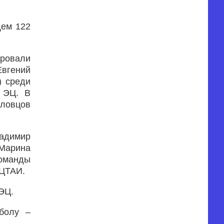
щем 122
ровали
Евгений
) среди
 ЭЦ. В
ловцов
ладимир
Марина
команды
 ЦТАИ.
ЭЦ.
болу –