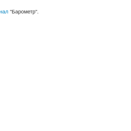
анал
"Барометр".