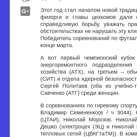
Этот год стал началом новой традиц
физорги и главы цехкомов дали с
справедливую борьбу, уважать пра
обстоятельствах не нарушать эту кля
Победитель соревнований по футзалу
конце марта.
А вот первый чемпионский кубок
энергоремонтного подразделения
хозяйства (АТХ), на третьем – о
(СИТ) и отдела ядерной безопаснос
Сергей Политаев (оба из учебно-
Савченко (АТГ) среди женщин.
В соревнованиях по гиревому спорту
Владимир Семененко(в / ч 3044), 
(ЦТАИ), Николай Морозов, Никола
Дешко (электроцех (ЭЦ) и Николай
тепловых сетей (ЦВКГтаТМ)). В ком