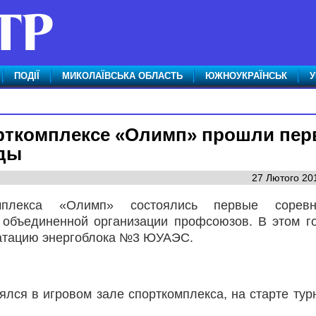
ПОДІЇ
МИКОЛАЇВСЬКА ОБЛАСТЬ
ЮЖНОУКРАЇНСЬК
У
рткомплексе «Олимп» прошли пе
ады
27 Лютого 201
лекса «Олимп» состоялись первые соревн
объединенной организации профсоюзов. В этом г
уатацию энергоблока №3 ЮУАЭС.
лся в игровом зале спорткомплекса, на старте тур