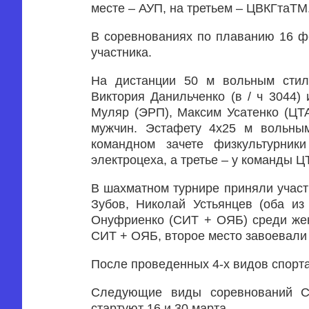
месте – АУП, на третьем – ЦВКГтаТМ
В соревнованиях по плаванию 16 ф
участника.
На дистанции 50 м вольным стил
Виктория Данильченко (в / ч 3044
Муляр (ЭРП), Максим Усатенко (ЦТ
мужчин. Эстафету 4х25 м вольны
командном зачете физкультурник
электроцеха, а третье – у команды Ц
В шахматном турнире приняли участ
Зубов, Николай Устьянцев (оба и
Онуфриенко (СИТ + ОЯБ) среди же
СИТ + ОЯБ, второе место завоевали 
После проведенных 4-х видов спорт
Следующие виды соревнований Сп
стартуют 16 и 30 марта.