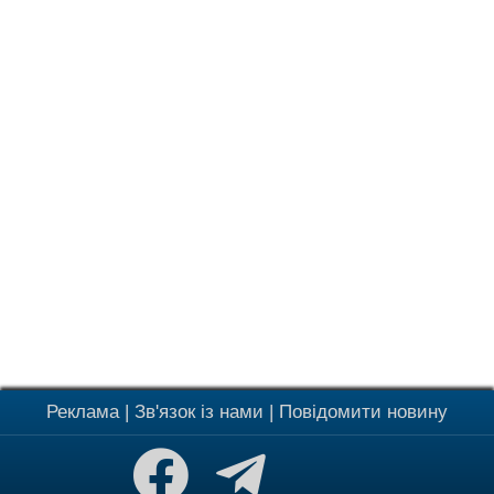
Реклама
|
Зв'язок із нами
|
Повідомити новину