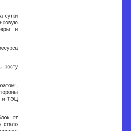
а сутки
ансовую
феры и
ресурса
ь росту
оатом”,
стороны
С и ТЭЦ
блок от
е стало