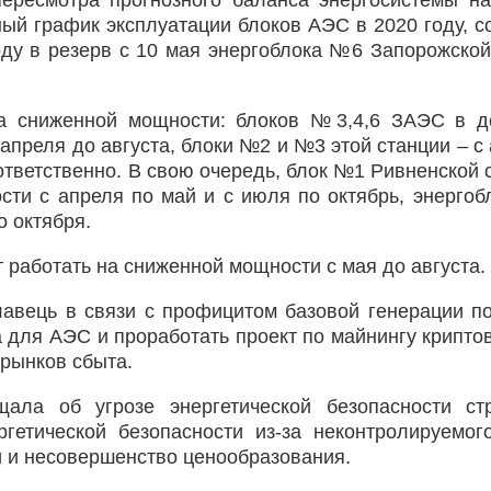
 пересмотра прогнозного баланса энергосистемы н
ый график эксплуатации блоков АЭС в 2020 году, с
оду в резерв с 10 мая энергоблока №6 Запорожско
на сниженной мощности: блоков №3,4,6 ЗАЭС в д
преля до августа, блоки №2 и №3 этой станции – с 
оответственно. В свою очередь, блок №1 Ривненской 
сти с апреля по май и с июля по октябрь, энерго
о октября.
работать на сниженной мощности с мая до августа.
лавець в связи с профицитом базовой генерации п
 для АЭС и проработать проект по майнингу крипто
рынков сбыта.
ала об угрозе энергетической безопасности ст
гетической безопасности из-за неконтролируемог
и и несовершенство ценообразования.