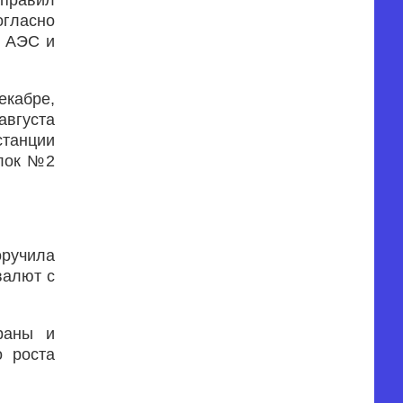
аправил
огласно
й АЭС и
екабре,
августа
станции
блок №2
оручила
валют с
раны и
о роста