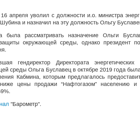
16 апреля уволил с должности и.о. министра энерг
убина и назначил на эту должность Ольгу Буславе
а была рассматривать назначение Ольги Бусла
 защиты окружающей среды, однако президент п
ня.
шая гендиректор Директората энергетических 
щей среды Ольга Буславец в октябре 2019 года был
вления Кабмина, которым предлагалось предостав
 ниже цены продажи “Нафтогазом” населению и 
69%.
анал
"Барометр".