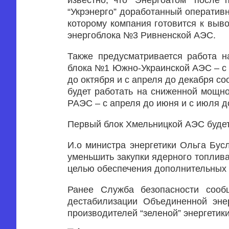
известно, что “Энергоатом” после
“Укрэнерго” доработанный оперативн
которому компания готовится к выв
энергоблока №3 Ривненской АЭС.
Также предусматривается работа 
блока №1 Южно-Украинской АЭС – с а
до октября и с апреля до декабря с
будет работать на сниженной мощно
РАЭС – с апреля до июня и с июля д
Первый блок Хмельницкой АЭС будет 
И.о министра энергетики Ольга Бус
уменьшить закупки ядерного топлива
целью обеспечения дополнительных 
Ранее Служба безопасности сообщ
дестабилизации Объединенной энер
производителей “зеленой” энергетик