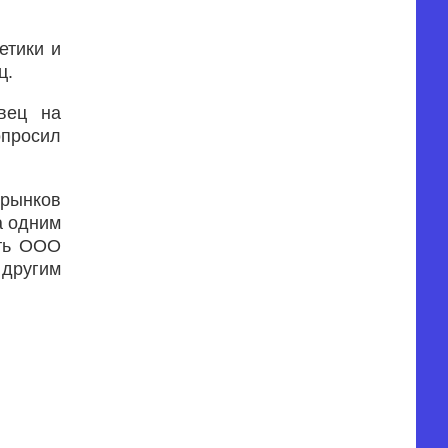
етики и
ц.
вец на
опросил
рынков
а одним
ить ООО
другим