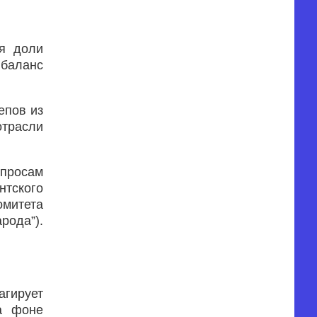
я доли
 баланс
епов из
отрасли
опросам
тского
омитета
рода”).
агирует
а фоне