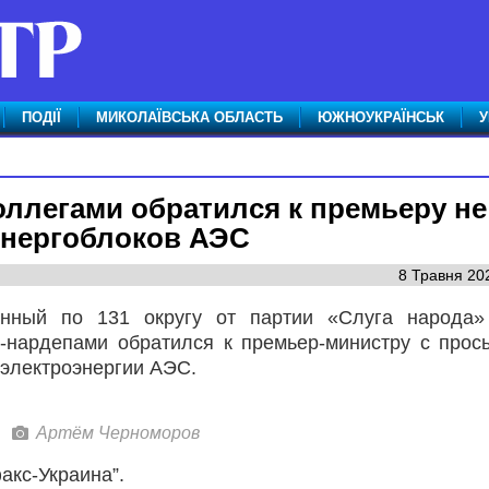
ПОДІЇ
МИКОЛАЇВСЬКА ОБЛАСТЬ
ЮЖНОУКРАЇНСЬК
У
оллегами обратился к премьеру не
энергоблоков АЭС
8 Травня 20
анный по 131 округу от партии «Слуга народа»
-нардепами обратился к премьер-министру с прос
 электроэнергии АЭС.
Артём Черноморов
акс-Украина”.