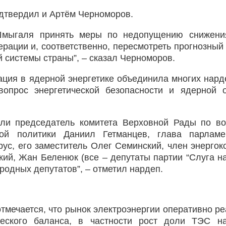
дтвердил и Артём Черноморов.
Шмыгаля принять меры по недопущению снижени
ерации и, соответственно, пересмотреть прогнозный
 системы страны”, – сказал Черноморов.
ация в ядерной энергетике объединила многих нард
вопрос энергетической безопасности и ядерной 
али председатель комитета Верховной Рады по в
ой политики Даниил Гетманцев, глава парламен
рус, его заместитель Олег Семинский, член энергок
ий, Жан Беленюк (все – депутаты партии “Слуга на
одных депутатов”, – отметил нардеп.
отмечается, что рынок электроэнергии оперативно ре
ческого баланса, в частности рост доли ТЭС н