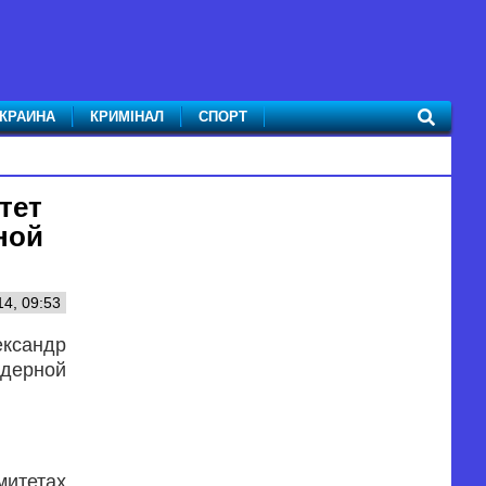
КРАИНА
КРИМІНАЛ
СПОРТ
тет
ной
14, 09:53
ександр
ядерной
митетах