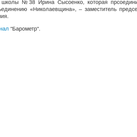
 школы №38 Ирина Сысоенко, которая прсоедини
ъединению «Николаевщина», – заместитель предс
ния.
анал
"Барометр".