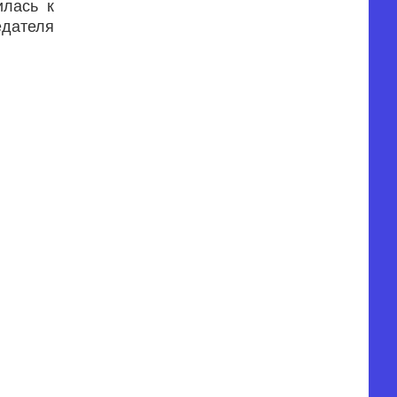
лась к
едателя