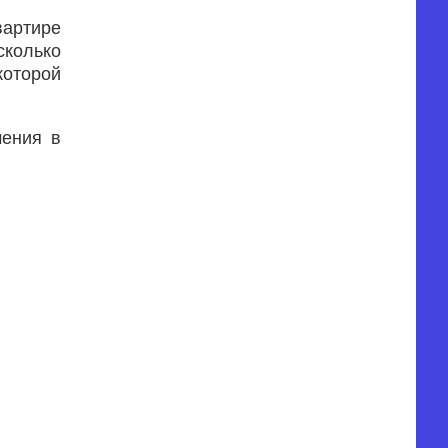
вартире
сколько
которой
чения в