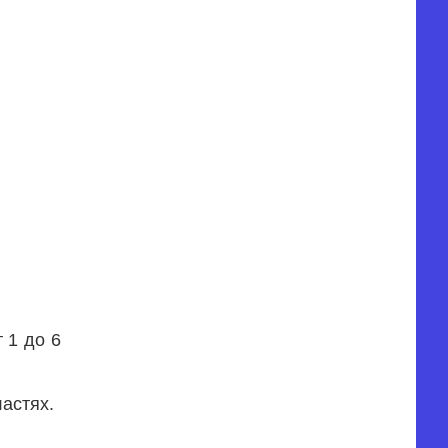
 1 до 6
астях.