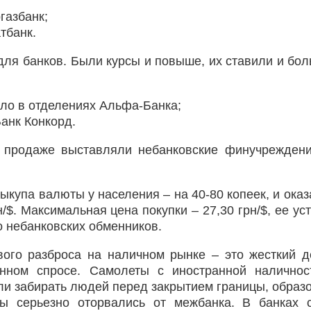
газбанк;
тбанк.
ля банков. Были курсы и повыше, их ставили и бол
яло в отделениях Альфа-Банка;
Банк Конкорд.
 продаже выставляли небанковские финучрежден
ыкупа валюты у населения – на 40-80 копеек, и оказ
/$. Максимальная цена покупки – 27,30 грн/$, ее ус
о небанковских обменников.
вого разброса на наличном рынке – это жесткий 
нном спросе. Самолеты с иностранной наличнос
вили забирать людей перед закрытием границы, образ
ны серьезно оторвались от межбанка. В банках 