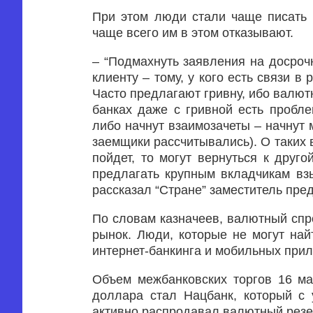
При этом люди стали чаще писать 
чаще всего им в этом отказывают.
– “Подмахнуть заявления на досрочн
клиенту – тому, у кого есть связи в
Часто предлагают гривну, ибо валютн
банках даже с гривной есть пробл
либо начнут взаимозачеты – начнут 
заемщики рассчитывались). О таких 
пойдет, то могут вернуться к друго
предлагать крупным вкладчикам взы
рассказал “Стране” заместитель пре
По словам казначеев, валютный спр
рынок. Люди, которые не могут най
интернет-банкинга и мобильных при
Объем межбанковских торгов 16 м
доллара стал Нацбанк, который с 
активно распродавал валютный резе