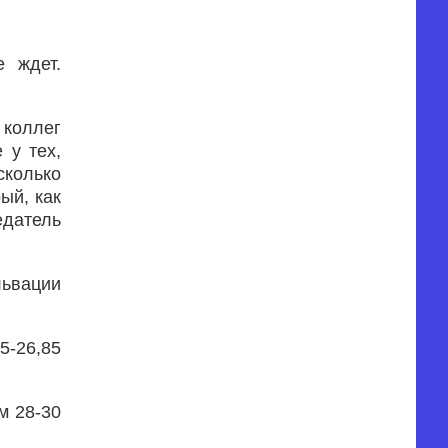
 ждет.
коллег
 у тех,
сколько
ый, как
едатель
львации
5-26,85
м 28-30