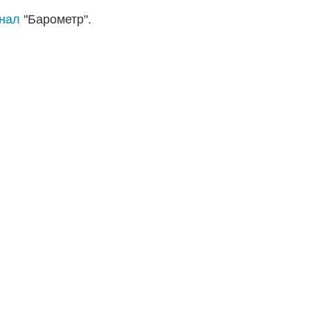
анал
"Барометр".