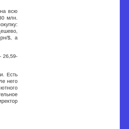
 на всю
30 млн.
окупку:
дешево,
рн/$, а
 26,59-
и. Есть
ле него
лютного
ельное
ректор