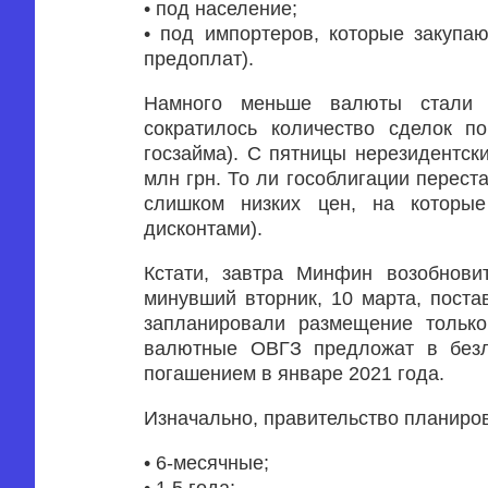
• под население;
• под импортеров, которые закупа
предоплат).
Намного меньше валюты стали п
сократилось количество сделок п
госзайма). С пятницы нерезидентск
млн грн. То ли гособлигации переста
слишком низких цен, на которы
дисконтами).
Кстати, завтра Минфин возобнови
минувший вторник, 10 марта, поста
запланировали размещение только
валютные ОВГЗ предложат в безл
погашением в январе 2021 года.
Изначально, правительство планиро
• 6-месячные;