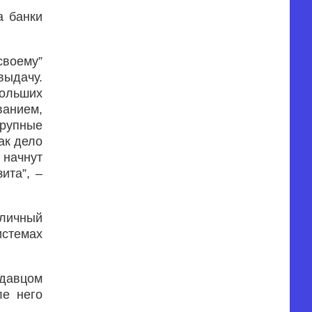
а банки
своему”
выдачу.
больших
ванием,
крупные
ак дело
 начнут
ита”, –
аличный
истемах
одавцом
ле него