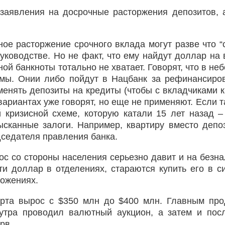
заявления на досрочные расторжения депозитов, 
ое расторжение срочного вклада могут разве что “
 руководстве. Но не факт, что ему найдут доллар на 
ой банкноты тотально не хватает. Говорят, что в не
емы. Онии либо пойдут в Нацбанк за рефинансиро
менять депозиты на кредиты (чтобы с вкладчиками 
вариантах уже говорят, но еще не применяют. Если т
й кризисной схеме, которую катали 15 лет назад –
сканные залоги. Например, квартиру вместо депоз
дседателя правления банка.
ос со стороны населения серьезно давит и на безн
ти доллар в отделениях, стараются купить его в с
ложениях.
арта вырос с $350 млн до $400 млн. Главным пр
утра проводил валютный аукцион, а затем и пос
рв.