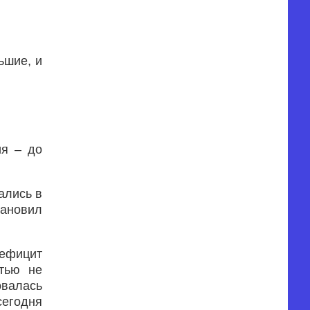
ьшие, и
ия – до
ались в
тановил
дефицит
тью не
овалась
сегодня