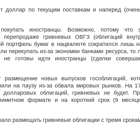
ют доллар по текущим поставкам и наперед (очен
окупать иностранцы. Возможно, потому что з
о перепродаже гривневых ОВГЗ (облигаций внут
ий портфель бумаг в нацвалюте сократился лишь н
ли перекупать из-за экономии банками ресурса, то л
е не готовы идти иностранцы (сделки соверша
т размещение новых выпусков гособлигаций, ко
вили на паузу из-за обвала мировых рынков. На 1
 долларовых облигаций, гривневых не будет. П
имитном формате и на короткий срок (9 месяце
вало размещать гривневые облигации с тремя срока