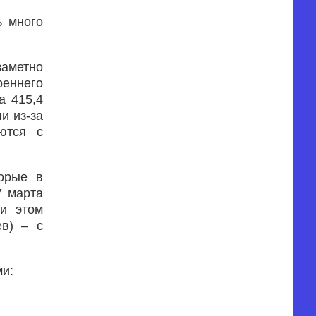
ь много
аметно
реннего
а 415,4
и из-за
ются с
торые в
7 марта
ри этом
в) – с
ми: