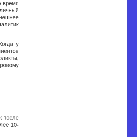
о время
аличный
ынешнее
налитик
Когда у
лиентов
фликты,
аровому
к после
лее 10-