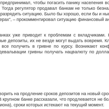
предпринимал, чтобы погасить панику населения в
. Тогда регулятор продавал банкам не только безн
 разрядить ситуацию. Было бы хорошо, если бы и н
ерах”, – прокомментировал ситуацию финансовый а
банках уже приводит к проблемам с вкладчиками. 
ые депозиты, их не везде могут выдать вовремя. К
все получить в гривне по курсу. Возникают кон
р девальвации гривны получать нацвалюту по долл
ворить на продление сроков депозитов на новый сро
 крупном банке рассказали, что продлевается не бо
иона), сроки которых истекают на текущий момент.