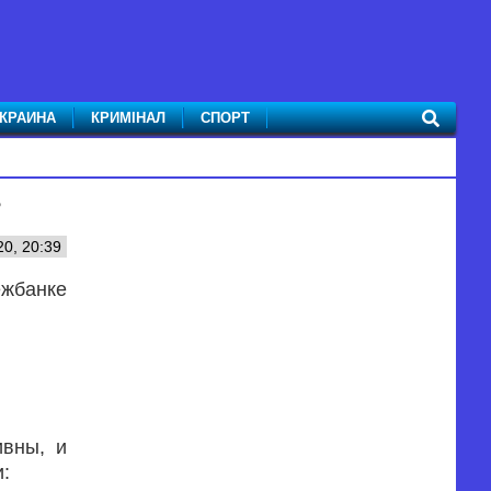
КРАИНА
КРИМІНАЛ
СПОРТ
?
0, 20:39
жбанке
ивны, и
и: