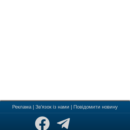
Реклама
|
Зв'язок із нами
|
Повідомити новину