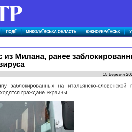
ПОДІЇ
МИКОЛАЇВСЬКА ОБЛАСТЬ
ЮЖНОУКРАЇНСЬК
У
с из Милана, ранее заблокирован
авируса
15 Березня 202
пу заблокированных на итальянско-словенской 
аходятся граждане Украины.