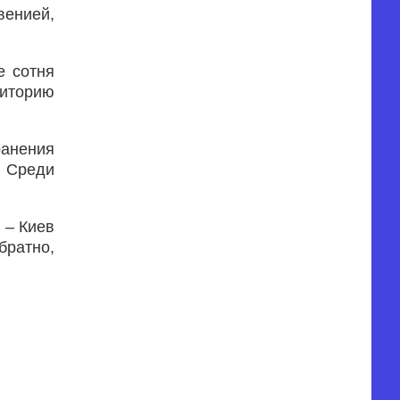
венией,
е сотня
риторию
ранения
. Среди
 – Киев
братно,