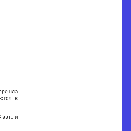
перешла
яются в
 авто и