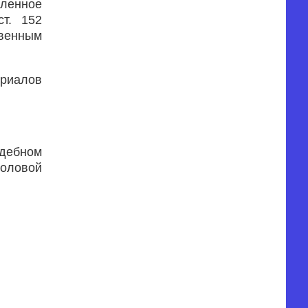
шленное
т. 152
твенным
ериалов
удебном
половой