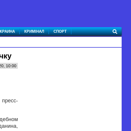
КРАИНА
КРИМІНАЛ
СПОРТ
чку
0, 10:00
пресс-
удебном
данина,