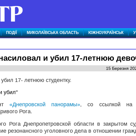
ПОДІЇ
МИКОЛАЇВСЬКА ОБЛАСТЬ
ЮЖНОУКРАЇНСЬК
У
насиловал и убил 17-летнюю дево
15 Березня 202
 убил 17- летнюю студентку.
ент
«Днепровской панорамы»
, со ссылкой на 
ривого Рога.
го Рога Днепропетровской области в закрытом с
ие резонансного уголовного дела в отношении граж