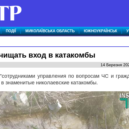
ПОДІЇ
МИКОЛАЇВСЬКА ОБЛАСТЬ
ЮЖНОУКРАЇНСЬК
У
счищать вход в катакомбы
14 Березня 202
iа”сотрудниками управления по вопросам ЧС и граж
 в знаменитые николаевские катакомбы.