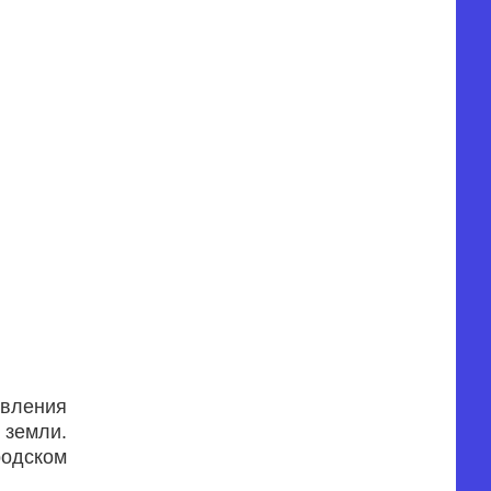
авления
 земли.
родском