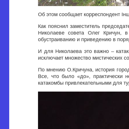
Об этом сообщает корреспондент Ін
Как пояснил заместитель председат
Николаеве совета Олег Кричун, в
обустраиванию и приведению в поря
И для Николаева это важно – ката
исключает множество мистических с
По мнению О.Кричуна, история город
Все, что было «до», практически н
катакомбы привлекательными для ту