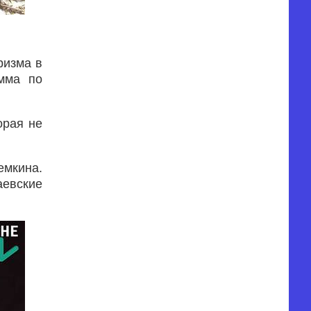
ризма в
мма по
орая не
емкина.
аевские