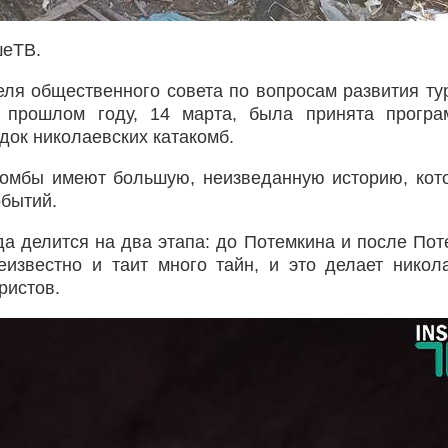
шеТВ.
еля общественного совета по вопросам развития ту
 прошлом году, 14 марта, была принята програ
док николаевских катакомб.
комбы имеют большую, неизведанную историю, кот
обытий.
а делится на два этапа: до Потемкина и после Пот
еизвестно и таит много тайн, и это делает никол
ристов.