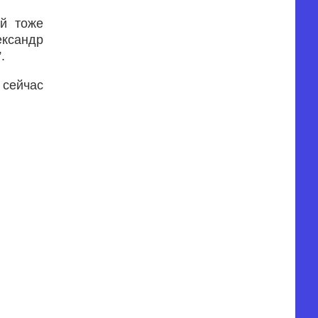
ый тоже
ександр
.
 сейчас