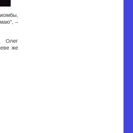
акомбы,
маю”, –
, Олег
аеве же