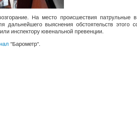
озгорание. На место происшествия патрульные 
ля дальнейшего выяснения обстоятельств этого с
щили инспектору ювенальной превенции.
анал
"Барометр".