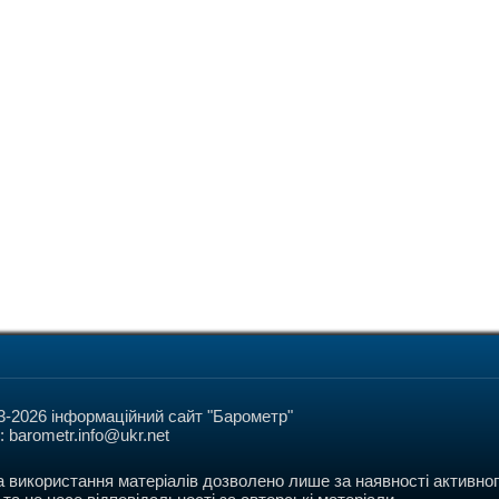
3-2026 інформаційний сайт "Барометр"
l:
barometr.info@ukr.net
а використання матеріалів дозволено лише за наявності активног