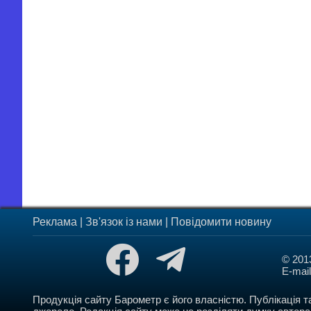
Реклама
|
Зв'язок із нами
|
Повідомити новину
© 201
E-mai
Продукція сайту Барометр є його власністю. Публікація т