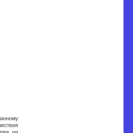
занному
шествия
еряя ни