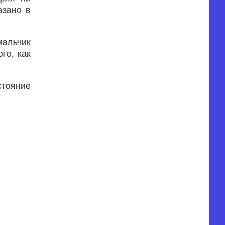
азано в
мальчик
го, как
тояние