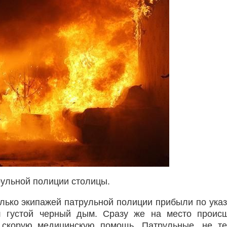
рульной полиции столицы.
олько экипажей патрульной полиции прибыли по ука
л густой черный дым. Сразу же на место проис
 скорую медицинскую помощь. Патрульные, не т