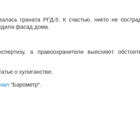
алась граната РГД-5. К счастью, никто не постра
едила фасад дома.
спертизу, а правоохранители выясняют обстоят
атье о хулиганстве.
анал
"Барометр".