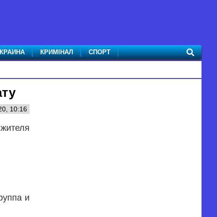
КРАИНА
КРИМІНАЛ
СПОРТ
ату
0, 10:16
 жителя
руппа и