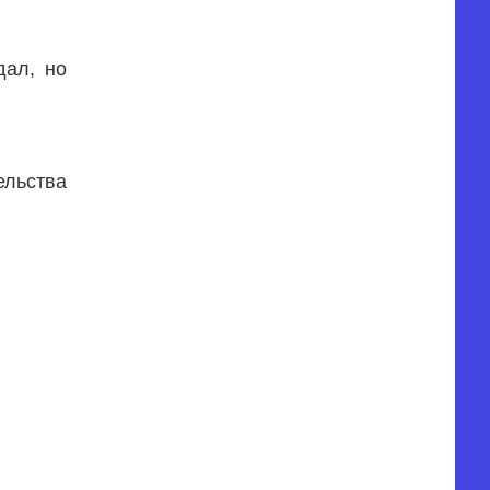
дал, но
ельства