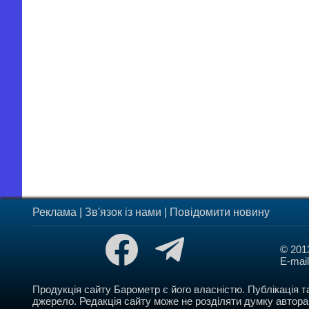
Реклама
|
Зв'язок із нами
|
Повідомити новину
© 201
E-mai
Продукція сайту Барометр є його власністю. Публікація т
джерело.
Редакція сайту може не розділяти думку автора 