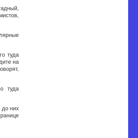
адный,
мистов,
улярные
го туда
дите на
оворят,
во туда
 до них
границе