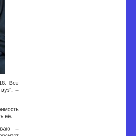
18. Все
вуз”, –
оимость
ь её.
иваю –
ерситет