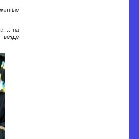
джетные
цена на
– везде