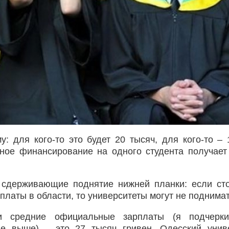
: для кого-то это будет 20 тысяч, для кого-то – 
нное финансирование на одного студента получает 
 сдерживающие поднятие нижней планки: если ст
платы в области, то университеты могут не поднимат
и средние официальные зарплаты (я подчерк
е выше) – это 27 тысяч гривен. Одесский унив