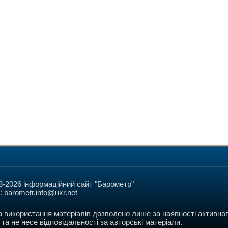
3-2026 інформаційний сайт "Барометр"
l:
barometr.info@ukr.net
а використання матеріалів дозволено лише за наявності активног
та не несе відповідальності за авторські матеріали.