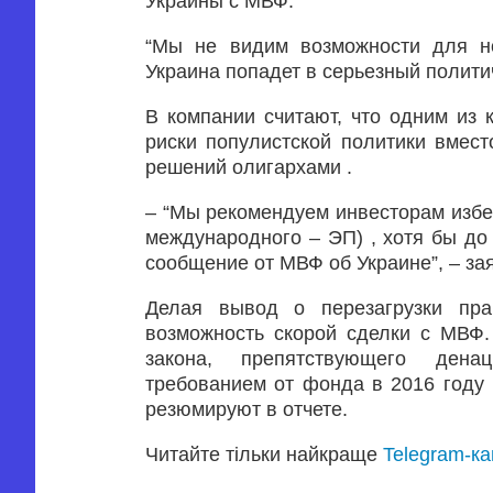
Украины с МВФ.
“Мы не видим возможности для но
Украина попадет в серьезный политич
В компании считают, что одним из
риски популистской политики вмес
решений олигархами .
– “Мы рекомендуем инвесторам избег
международного – ЭП) , хотя бы до 
сообщение от МВФ об Украине”, – з
Делая вывод о перезагрузки прав
возможность скорой сделки с МВФ.
закона, препятствующего денац
требованием от фонда в 2016 году 
резюмируют в отчете.
Читайте тільки найкраще
Telegram-к