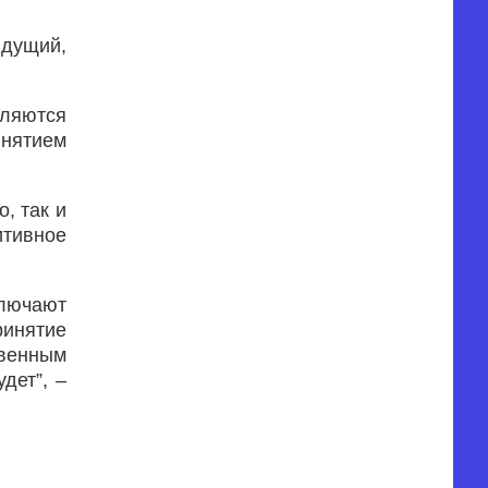
ыдущий,
.
вляются
инятием
, так и
итивное
лючают
ринятие
венным
дет”, –