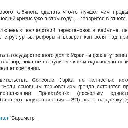
вого кабинета сделать что-то лучше, чем пред
еский кризис уже в этом году”, – говорится в отчете
 ключевых последствий перестановок в Кабмине, я
то структурных реформ и возврат контроля над пр
ать государственного долга Украины (как внутренего
тех пор, пока не поступит четкое и однозначно поз
аявляет компания.
ительства, Concordе Capital не полностью иск
 “Если основным требованием фонда останется п
ионализации Приватбанка (поскольку единст
была его национализация – ЭП), шанс на сделку бу
анал
"Барометр".