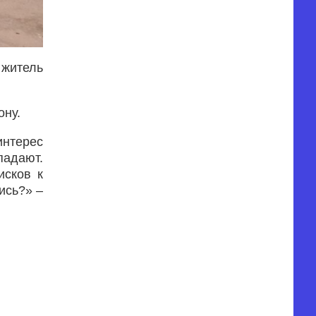
 житель
ону.
интерес
падают.
исков к
ись?» –