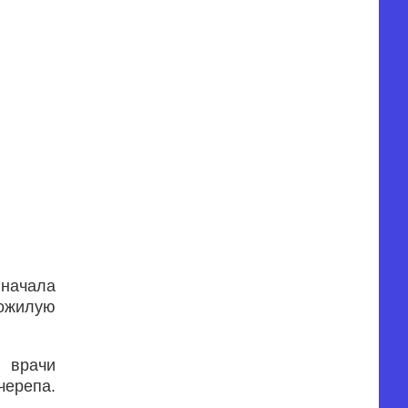
 начала
пожилую
 врачи
черепа.