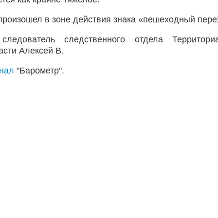
роизошел в зоне действия знака «пешеходный пере
ледователь следственного отдела Территориа
асти Алексей В.
анал
"Барометр".