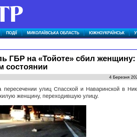
ПОДІЇ
МИКОЛАЇВСЬКА ОБЛАСТЬ
ЮЖНОУКРАЇНСЬК
У
ь ГБР на «Тойоте» сбил женщину:
м состоянии
4 Березня 202
на пересечении улиц Спасской и Наваринской в Ни
ожилую женщину, переходившую улицу.