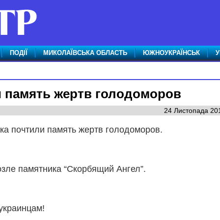
ПОДІЇ
МИКОЛАЇВСЬКА ОБЛАСТЬ
ЮЖНОУКРАЇНСЬК
У
 память жертв голодоморов
24 Листопада 201
ка почтили память жертв голодоморов.
зле памятника “Скорбящий Ангел”.
украинцам!