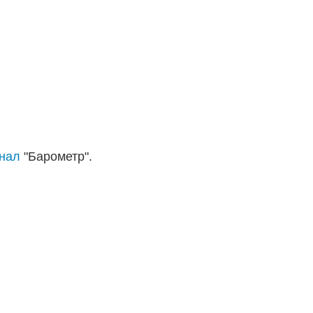
анал
"Барометр".