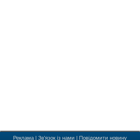
Реклама
|
Зв'язок із нами
|
Повідомити новину