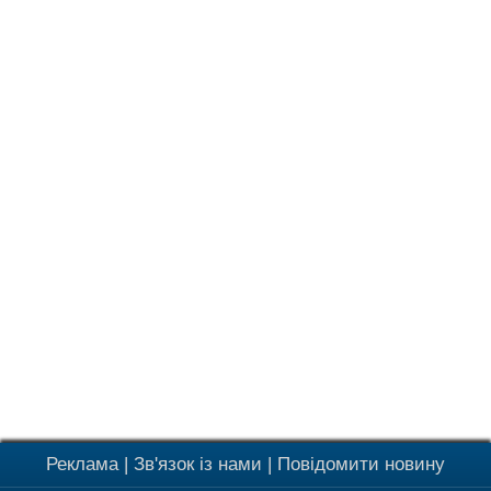
Реклама
|
Зв'язок із нами
|
Повідомити новину