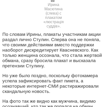
Ирина
Масютина
(слева) с
плакатом
«люстрація
суддів».
По словам Ирины, плакаты участникам акции
раздал лично Стулин. Сперва она не поняла,
что своими действиями вместо поддержки
наоборот дискредитирует Квасневского. Как
только женщина осознала, что стала жертвой
обмана, сразу бросила плакат и высказала
претензии Стулину.
Но уже было поздно, поскольку фотокамера
успела зафиксировать факт пикета, а
некоторые интернет-СМИ растиражировали
скандальную новость.
На фото так же видно как мужчина, видимо
осознавший, что так же попался на обман,