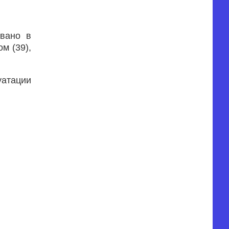
овано в
м (39),
уатации