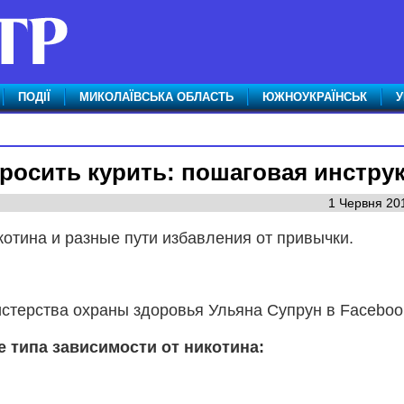
ПОДІЇ
МИКОЛАЇВСЬКА ОБЛАСТЬ
ЮЖНОУКРАЇНСЬК
У
бросить курить: пошаговая инстру
1 Червня 201
котина и разные пути избавления от привычки.
стерства охраны здоровья Ульяна Супрун в Faceboo
е типа зависимости от никотина: