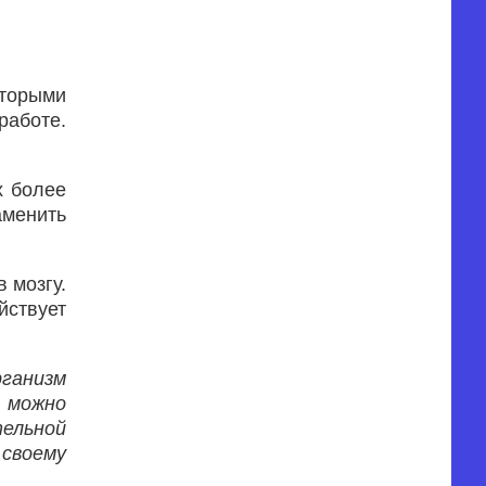
торыми
работе.
х более
аменить
 мозгу.
йствует
рганизм
, можно
ельной
своему