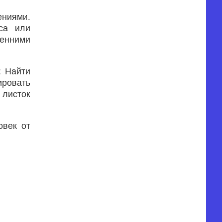
ениями.
са или
ренними
: Найти
ировать
 листок
овек от