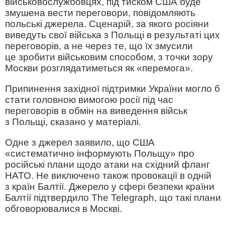
військовослужбовцях, під тиском США буде
змушена вести переговори, повідомляють
польські джерела. Сценарій, за якого росіяни
виведуть свої війська з Польщі в результаті цих
переговорів, а не через те, що їх змусили
це зробити військовим способом, з точки зору
Москви розглядатиметься як «перемога».
Припинення західної підтримки України могло б
стати головною вимогою росії під час
переговорів в обмін на виведення військ
з Польщі, сказано у матеріалі.
Одне з джерел заявило, що США
«систематично інформують Польщу» про
російські плани щодо атаки на східний фланг
НАТО. Не виключено також провокації в одній
з країн Балтії. Джерело у сфері безпеки країни
Балтії підтвердило The Telegraph, що такі плани
обговорювалися в Москві.