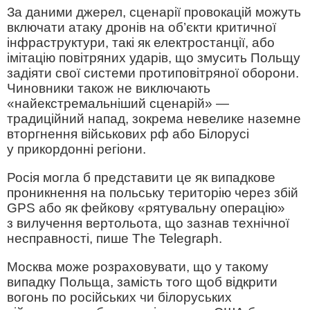
За даними джерел, сценарії провокацій можуть
включати атаку дронів на об’єкти критичної
інфраструктури, такі як електростанції, або
імітацію повітряних ударів, що змусить Польщу
задіяти свої системи протиповітряної оборони.
Чиновники також не виключають
«найекстремальніший сценарій» —
традиційний напад, зокрема невелике наземне
вторгнення військових рф або Білорусі
у прикордонні регіони.
Росія могла б представити це як випадкове
проникнення на польську територію через збій
GPS або як фейкову «рятувальну операцію»
з вилучення вертольота, що зазнав технічної
несправності, пише The Telegraph.
Москва може розраховувати, що у такому
випадку Польща, замість того щоб відкрити
вогонь по російських чи білоруських