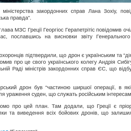
 міністерства закордонних справ Лана Зохіу, пов
ька правда”.
лава МЗС Греції Георгіос Герапетрітіс повідомив оч
лас, пославшись на висновки звіту Генеральног
хоронців підтвердили, що дрон є українським та “дія
омив про це свого українського колегу Андрія Сибігу
ній Раді міністрів закордонних справ ЄС, що відб
рський дрон був “частиною ширшої операції, в як
для ураження суден, що служать російським інтересам
домо про цей план. Там додали, що Греції є пріо
ки та виведення всіх бойових дронів, що залишил