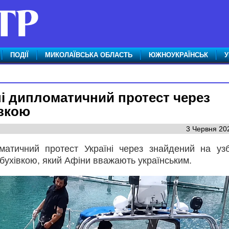
ПОДІЇ
МИКОЛАЇВСЬКА ОБЛАСТЬ
ЮЖНОУКРАЇНСЬК
У
ні дипломатичний протест через
івкою
3 Червня 202
матичний протест Україні через знайдений на уз
бухівкою, який Афіни вважають українським.