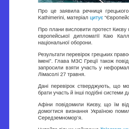
Про це заявила речниця грецького
Kathimerini, матеріал
цитує
“Європейс
Про плани висловити протест Києву г
європейської дипломатії Каю Кал
національної оборони.
Результати перевірок грецьких правоо
імені”. Глава МЗС Греції також повід
запросили взяти участь у неформаль
Лімасолі 27 травня.
Дані перевірок стверджують, що мо
брати участь й інші подібні системи 
Афіни повідомили Києву, що їм ві
домогтися визнання Україною помил
Середземномор’я.