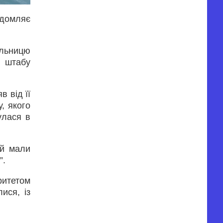
ідомляє
ільницю
о штабу
в від її
, якого
улася в
ій мали
”.
ритетом
ися, із