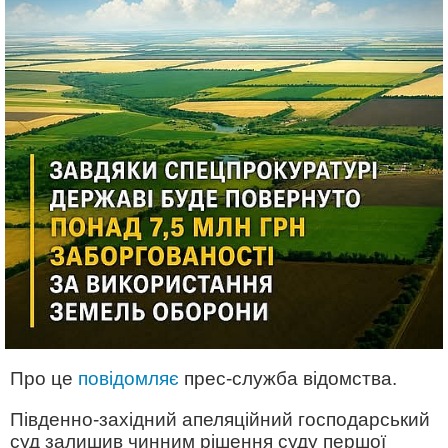
Про це
повідомляє
прес-служба відомства.
Південно-західний апеляційний господарський
суд залишив чинним рішення суду першої