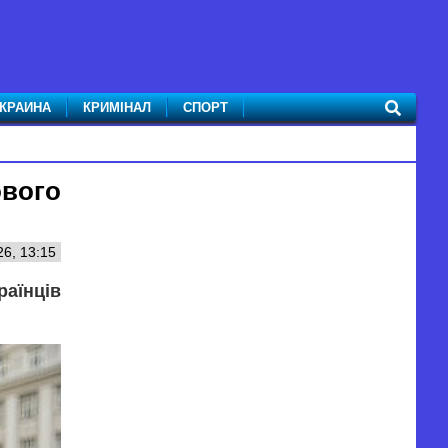
КРАИНА
КРИМІНАЛ
СПОРТ
ового
6, 13:15
раїнців