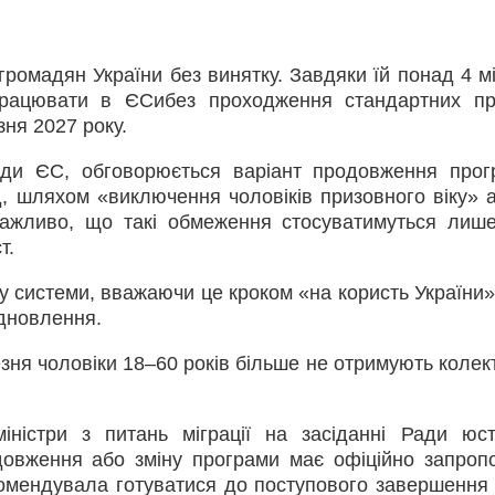
громадян України без винятку. Завдяки їй понад 4 м
рацювати в ЄСибез проходження стандартних пр
зня 2027 року.
ади ЄС, обговорюється варіант продовження прог
, шляхом «виключення чоловіків призовного віку» а
Важливо, що такі обмеження стосуватимуться лиш
т.
ду системи, вважаючи це кроком «на користь України
ідновлення.
зня чоловіки 18–60 років більше не отримують колек
іністри з питань міграції на засіданні Ради юст
довження або зміну програми має офіційно запроп
комендувала готуватися до поступового завершення