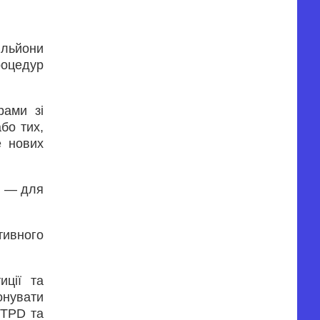
ільйони
оцедур
рами зі
бо тих,
е нових
» — для
тивного
иції та
онувати
 TPD та