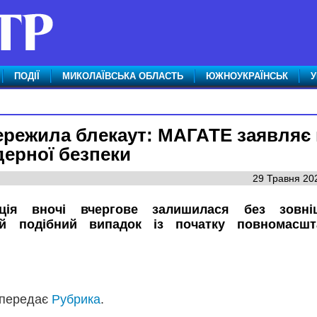
ПОДІЇ
МИКОЛАЇВСЬКА ОБЛАСТЬ
ЮЖНОУКРАЇНСЬК
У
ережила блекаут: МАГАТЕ заявляє
дерної безпеки
29 Травня 202
нція вночі вчергове залишилася без зовні
-й подібний випадок із початку повномасшт
 передає
Рубрика
.