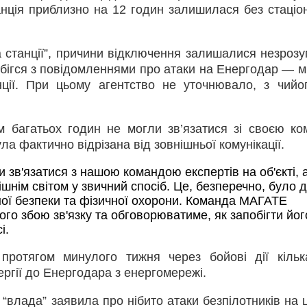
станція приблизно на 12 годин залишилася без стаціо
а станції”, причини відключення залишалися незрозу
збігся з повідомленнями про атаки на Енергодар — мі
нції. При цьому агентство не уточнювало, з чийо
 багатьох годин не могли зв’язатися зі своєю к
ула фактично відрізана від зовнішньої комунікації.
 зв'язатися з нашою командою експертів на об'єкті, а
ішнім світом у звичний спосіб. Це, безперечно, було д
ої безпеки та фізичної охорони. Команда МАГАТЕ 
о збою зв'язку та обговорюватиме, як запобігти його
і.
ротягом минулого тижня через бойові дії кільк
ргії до Енергодара з енергомережі.
 “влада” заявила про нібито атаки безпілотників на 