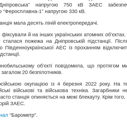
 “Дніпровська” напругою 750 кВ ЗАЕС забезпеч
ю “Феросплавна-1” напругою 330 кВ.
анція мала десять ліній електропередачі.
фіксували й на інших українських атомних об’єктах. 
 сталася пожежа на Дніпровській підстанції. Післ
о Південноукраїнської АЕС із проханням відключит
дстанції.
нобильському об’єкті повідомила, що протягом м
 загалом 20 безпілотників.
ійською окупацією із 4 березня 2022 року. На те
ські військові та військова техніка. Загарбники н
сто станція опиняється на межі блекауту. Крім того,
орій ЗАЕС.
анал
"Барометр".