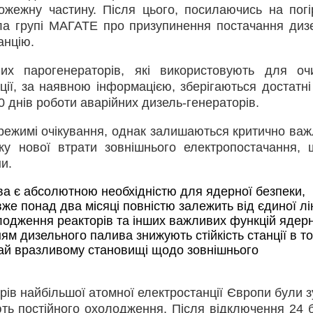
пожежну частину. Після цього, посилаючись на пог
ила групі МАГАТЕ про призупинення постачання диз
анцію.
х парогенераторів, які використовують для оч
ції, за наявною інформацією, зберігаються достатні
0 днів роботи аварійних дизель-генераторів.
 режимі очікування, однак залишаються критично ва
у нової втрати зовнішнього електропостачання,
и.
ва є абсолютною необхідністю для ядерної безпеки, 
же понад два місяці повністю залежить від єдиної ліні
лодження реакторів та інших важливих функцій ядерн
ям дизельного палива знижують стійкість станції в той
рай вразливому становищі щодо зовнішнього 
ів найбільшої атомної електростанції Європи були з
ють постійного охолодження. Після відключення 24 