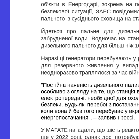
об’єкти в Енергодарі, зокрема на 
безпекової ситуації, ЗАЕС повідом
пального із сусіднього сховища на ст
Йдеться про пальне для дизельни
забрудненої води. Водночас на стан
дизельного пального для більш ніж 1
Наразі ці генератори перебувають у
для резервного живлення у випадк
неодноразово траплялося за час війн
"Постійна наявність дизельного пали
особливо з огляду на те, що станція в
електропередачі, необхідної для охо
безпеки. Будь-які перебої з постачанн
коли вона й без того перебуває у вк
енергопостачання", – заявив Гроссі.
У МАГАТЕ нагадали, що шість реактор
ще у 2022 році, однак досі потребу