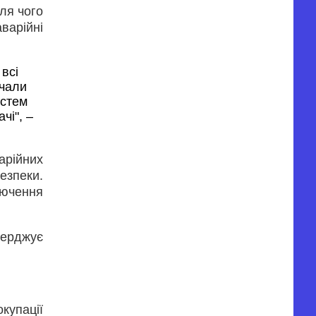
ля чого
варійні
сі 
чали 
стем 
і", – 
арійних
езпеки.
лючення
верджує
купації