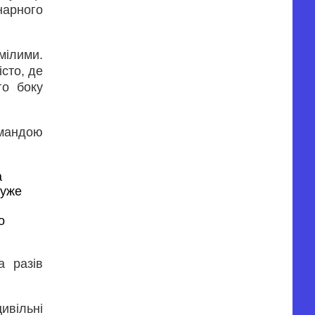
нарного
мілими.
сто, де
го боку
омандою
 
уже 
 
а разів
цивільні