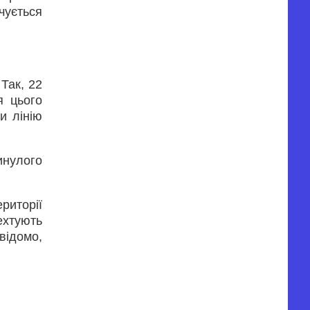
ується
Так, 22
я цього
и лінію
инулого
риторії
ехтують
 відомо,