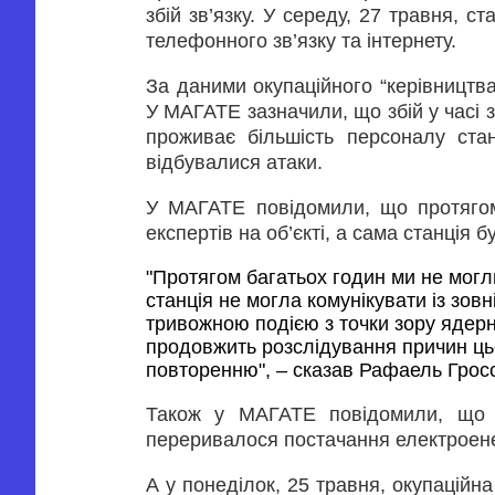
збій зв’язку. У середу, 27 травня, 
телефонного зв’язку та інтернету.
За даними окупаційного “керівництв
У МАГАТЕ зазначили, що збій у часі 
проживає більшість персоналу ста
відбувалися атаки.
У МАГАТЕ повідомили, що протягом
експертів на об’єкті, а сама станція б
"Протягом багатьох годин ми не могли
станція не могла комунікувати із зовн
тривожною подією з точки зору ядерн
продовжить розслідування причин цьог
повторенню", – сказав Рафаель Гросс
Також у МАГАТЕ повідомили, що п
переривалося постачання електроене
А у понеділок, 25 травня, окупаційна