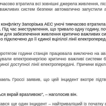
мчасово втратила всі зовнішні джерела живлення, піс
важливих систем безпеки автоматично запустили а
 конфлікту Запорізька АЕС уночі тимчасово втратила в
 Під час знеструмлення, що тривало одну годину, по
ри для забезпечення живлення критично важливих си
 підключено до її єдиної вцілілої лінії електропередач
ротягом години станція працювала виключно на ав
чували електроенергією критично важливі системи б
иної доступної лінії електропередачі. Причини відк
ель Гроссі заявив, що цей інцидент вкотре підт
ься вкрай вразливою", – наголосив він.
ався ще один інцидент – найтриваліший із початку о