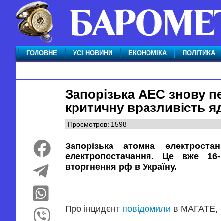
ГОЛОВНЕ
УСІ НОВИНИ
ЕКОНОМІКА
ПОЛІТИКА
Запорізька АЕС знову п
критичну вразливість я
Просмотров: 1598
Запорізька атомна електроста
електропостачання. Це вже 16
вторгнення рф в Україну.
Про інцидент
повідомили
в МАГАТЕ,