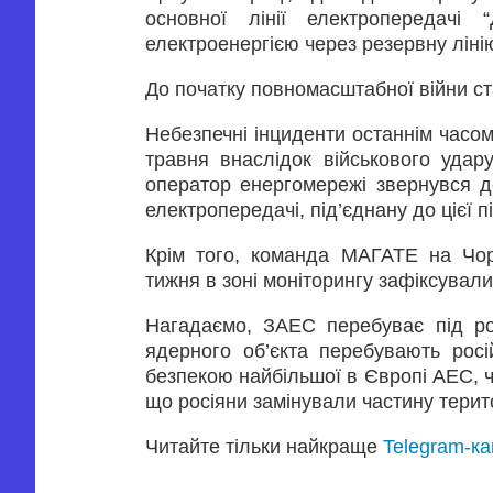
основної лінії електропередачі
електроенергією через резервну ліні
До початку повномасштабної війни ст
Небезпечні інциденти останнім часом 
травня внаслідок військового удару
оператор енергомережі звернувся д
електропередачі, під’єднану до цієї пі
Крім того, команда МАГАТЕ на Чор
тижня в зоні моніторингу зафіксували
Нагадаємо, ЗАЕС перебуває під рос
ядерного об’єкта перебувають росій
безпекою найбільшої в Європі АЕС, ча
що росіяни замінували частину терит
Читайте тільки найкраще
Telegram-к