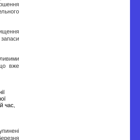
іршення
ельного
ищення
 запаси
жливими
 що вже
ї 
ої 
 час, 
упинені
березня