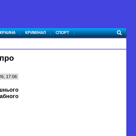
КРАИНА
КРИМІНАЛ
СПОРТ
 про
6, 17:06
шнього
абного