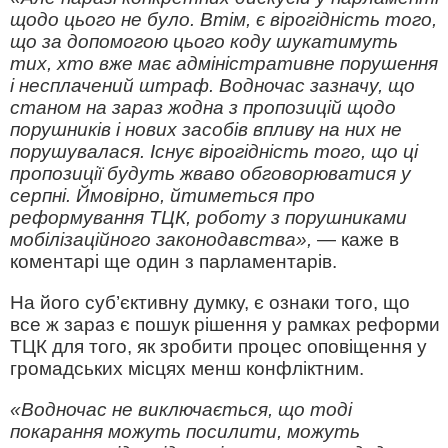
щодо цього не було. Втім, є вірогідність того,
що за допомогою цього коду шукатимуть
тих, хто вже має адміністративне порушення
і несплачений штраф. Водночас зазначу, що
станом на зараз жодна з пропозицій щодо
порушників і нових засобів впливу на них не
порушувалася. Існує вірогідність того, що ці
пропозиції будуть жваво обговорюватися у
серпні. Ймовірно, йтиметься про
реформування ТЦК, роботу з порушниками
мобілізаційного законодавства»,
— каже в
коментарі ще один з парламентарів.
На його суб’єктивну думку, є ознаки того, що
все ж зараз є пошук рішення у рамках реформи
ТЦК для того, як зробити процес оповіщення у
громадських місцях менш конфліктним.
«Водночас не виключається, що тоді
покарання можуть посилити, можуть