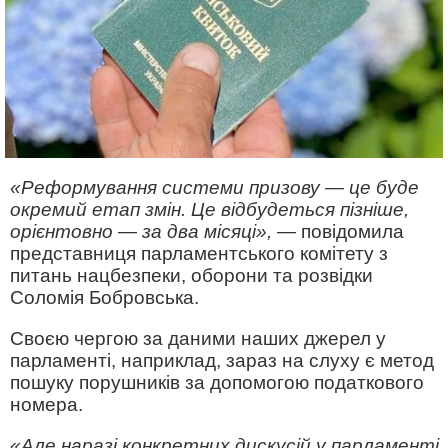
«Реформування системи призову — це буде
окремий етап змін. Це відбудеться пізніше,
орієнтовно — за два місяці»,
— повідомила
представниця парламентського комітету з
питань нацбезпеки, оборони та розвідки
Соломія Бобровська.
Своєю чергою за даними наших джерел у
парламенті, наприклад, зараз на слуху є метод
пошуку порушників за допомогою податкового
номера.
«Але наразі конкретних дискусій у парламенті