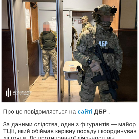
Про це повідомляється на
сайті
ДБР
.
За даними слідства, один з фігурантів — майор
ТЦК, який обіймав керівну посаду і координував
дії групи. До протиправної діяльності він