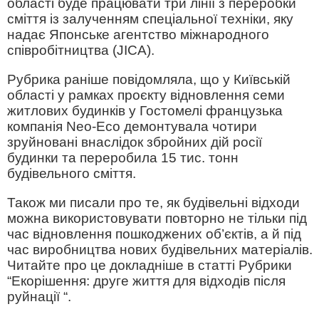
області буде працювати три лінії з переробки
сміття із залученням спеціальної техніки, яку
надає Японське агентство міжнародного
співробітництва (JICA).
Рубрика раніше повідомляла, що у Київській
області у рамках проєкту відновлення семи
житлових будинків у Гостомелі французька
компанія Neo-Eco демонтувала чотири
зруйновані внаслідок збройних дій росії
будинки та переробила 15 тис. тонн
будівельного сміття.
Також ми писали про те, як будівельні відходи
можна використовувати повторно не тільки під
час відновлення пошкоджених об’єктів, а й під
час виробництва нових будівельних матеріалів.
Читайте про це докладніше в статті Рубрики
“Екорішення: друге життя для відходів після
руйнації “.