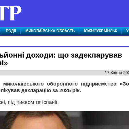
ПОДІЇ
МИКОЛАЇВСЬКА ОБЛАСТЬ
ЮЖНОУКРАЇНСЬК
У
льйонні доходи: що задекларував
і»
17 Квітня 20
а миколаївського оборонного підприємства «З
ікував декларацію за 2025 рік.
і, під Києвом та Іспанії.