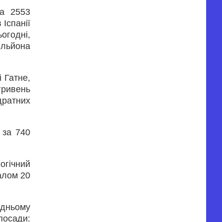
на 2553
Іспанії
огодні,
ільйона
 Гатне,
гривень
дратних
 за 740
гічний
алом 20
едньому
посади: