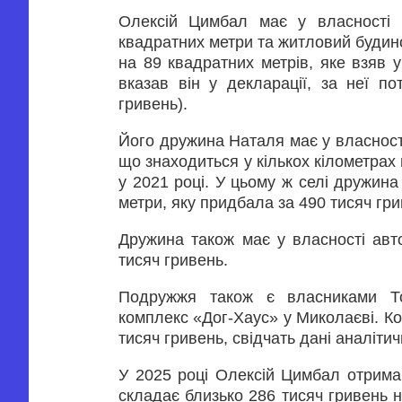
Олексій Цимбал має у власності н
квадратних метри та житловий будинок
на 89 квадратних метрів, яке взяв у
вказав він у декларації, за неї п
гривень).
Його дружина Наталя має у власності
що знаходиться у кількох кілометрах 
у 2021 році. У цьому ж селі дружин
метри, яку придбала за 490 тисяч гри
Дружина також має у власності авт
тисяч гривень.
Подружжя також є власниками Тов
комплекс «Дог-Хаус» у Миколаєві. Ко
тисяч гривень, свідчать дані аналітич
У 2025 році Олексій Цимбал отримав
складає близько 286 тисяч гривень н