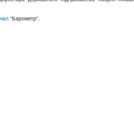
анал
"Барометр".