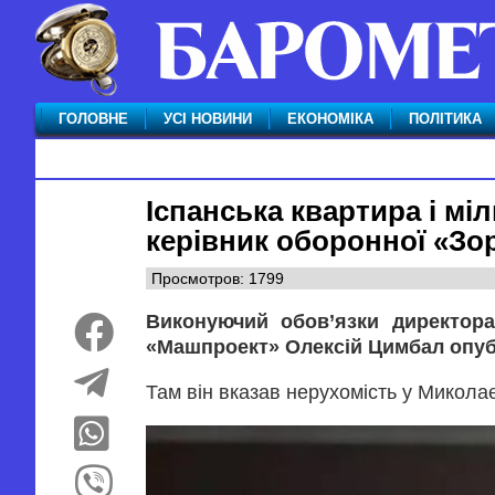
ГОЛОВНЕ
УСІ НОВИНИ
ЕКОНОМІКА
ПОЛІТИКА
Іспанська квартира і мі
керівник оборонної «Зор
Просмотров: 1799
Виконуючий обов’язки директор
«Машпроект» Олексій Цимбал опубл
Там він вказав нерухомість у Миколаєв