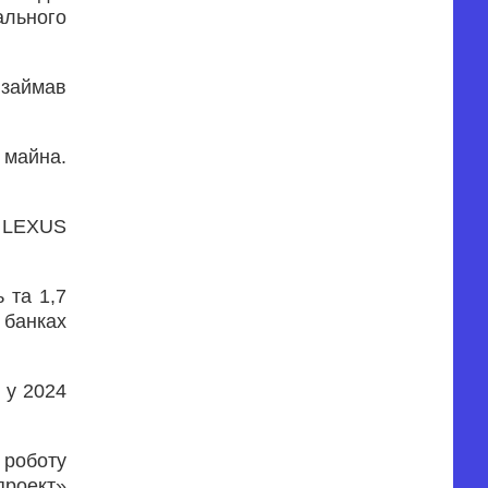
ального
 займав
 майна.
я LEXUS
 та 1,7
х банках
 у 2024
 роботу
проект»