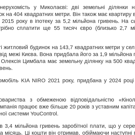
ерухомість у Миколаєві: дві земельні ділянки 
 на 404 квадратних метри. Він також має квартиру в 
 2015 року в іпотеку за 5,2 мільйона гривень. На сь
отрібно сплатити ще 55 тисяч євро (близько 2,7 м
 житловий будинок на 143,7 квадратних метри у селі
від межі Києва. Вона придбала його за 1,9 мільйона 
а Олексія Цимбала має земельну ділянку на 500 ква
вень.
омобіль KIA NIRO 2021 року, придбана у 2024 році
ариства з обмеженою відповідальністю «Кіноло
мпанія працює вже більше 20 років з уставним капіт
ної системи YouControl.
 3,4 мільйона гривень заробітної плати, що у сер
а місяць. Ці кошти він отримав, обіймаючи наступні 