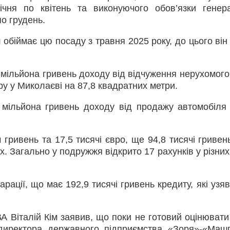
ічня по квітень та виконуючого обов’язки генер
о грудень.
обіймає цю посаду з травня 2025 року, до цього він
 мільйона гривень доходу від відчуження нерухомого
ру у Миколаєві на 87,8 квадратних метри.
3 мільйона гривень доходу від продажу автомобіл
гривень та 17,5 тисячі євро, ще 94,8 тисячі гривень
х. Загально у подружжя відкрито 17 рахунків у різни
ації, що має 192,9 тисячі гривень кредиту, які узяв
А Віталій Кім заявив, що поки не готовий оцінювати
 директора державного підприємства «Зоря»-«Маш