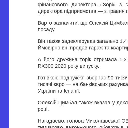
фінансового директора «Зорі» з с
директора підприємства — з травня п
Варто зазначити, що Олексій Цимбал 
посаду
Він також задекларував загально 1,4
Ймовірно він продав гараж та кварти
А його дружина торік отримала 1,
RX300 2020 року випуску.
Готівкою подружжя зберігає 90 тисяч 
тисячі євро — на банківських рахунка
України та Іспанії.
Олексій Цимбал також вказав у деклар
році.
Нагадаємо, голова Миколаївської ОВ
тимчасово виконуючого обов’язків