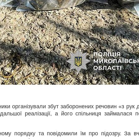
ики організували збут заборонених речовин «з рук д
дальшої реалізації, а його спільниця займалася 
ному порядку та повідомили їм про підозру. За в