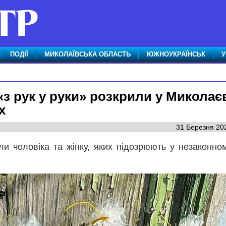
ПОДІЇ
МИКОЛАЇВСЬКА ОБЛАСТЬ
ЮЖНОУКРАЇНСЬК
У
«з рук у руки» розкрили у Миколаєв
х
31 Березня 202
и чоловіка та жінку, яких підозрюють у незаконном