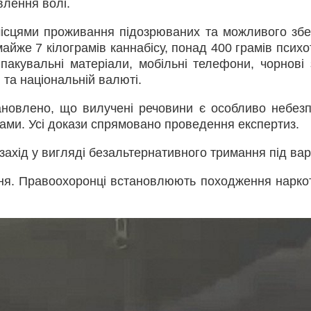
влення волі.
місцями проживання підозрюваних та можливого збе
айже 7 кілограмів каннабісу, понад 400 грамів психо
 пакувальні матеріали, мобільні телефони, чорнові 
й та національній валюті.
тановлено, що вилучені речовини є особливо небез
ами. Усі докази спрямовано проведення експертиз.
ахід у вигляді безальтернативного тримання під ва
ня. Правоохоронці встановлюють походження наркот