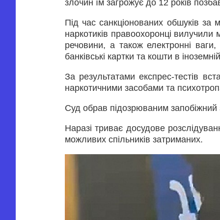
злочин їм загрожує до 12 років позба
Під час санкціонованих обшуків за 
наркотиків правоохоронці вилучили м
речовини, а також електронні ваги,
банківські картки та кошти в іноземні
За результатами експрес-тестів вс
наркотичними засобами та психотроп
Суд обрав підозрюваним запобіжний з
Наразі триває досудове розслідуван
можливих спільників затриманих.