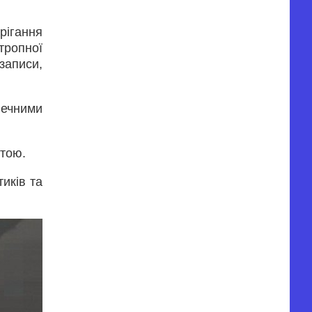
рігання
тропної
записи,
печними
ртою.
иків та