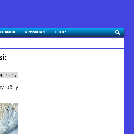
КРАИНА
КРИМІНАЛ
СПОРТ
і:
6, 12:17
у обігу