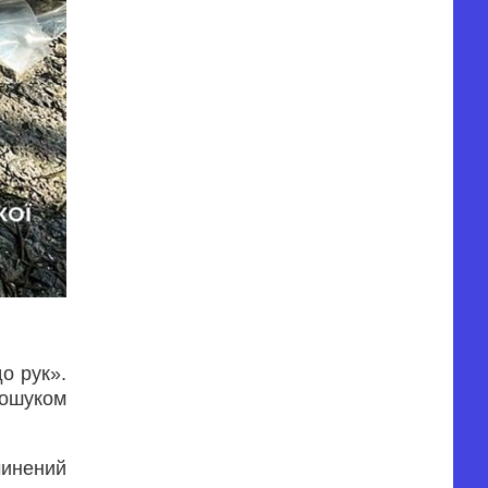
о рук».
пошуком
чинений