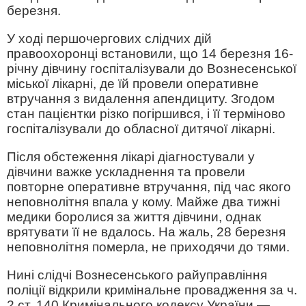
березня.
У ході першочергових слідчих дій
правоохоронці встановили, що 14 березня 16-
річну дівчину госпіталізували до Вознесенської
міської лікарні, де їй провели оперативне
втручання з видалення апендициту. Згодом
стан пацієнтки різко погіршився, і її терміново
госпіталізували до обласної дитячої лікарні.
Після обстеження лікарі діагностували у
дівчини важке ускладнення та провели
повторне оперативне втручання, під час якого
неповнолітня впала у кому. Майже два тижні
медики боролися за життя дівчини, однак
врятувати її не вдалось. На жаль, 28 березня
неповнолітня померла, не приходячи до тями.
Нині слідчі Вознесенського райуправління
поліції відкрили кримінальне провадження за ч.
2 ст. 140 Кримінального кодексу України —