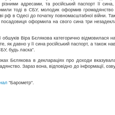
а різними адресами, та російський паспорт її сина,
омили тоді в СБУ, молодик оформив громадянство 
ві рф в Одесі до початку повномасштабної війни. Та
 посадовиця оформила на свого сина три незадекл
 обшуків Віра Бєлякова категорично відмовилася н
те, як давно у її сина російський паспорт, а також на
БУ, будь ласка”.
оках Бєлякова в деклараціях про доходи вказувала
мадянство. Зараз вона, відповідно до інформації, озв
анал
"Барометр".