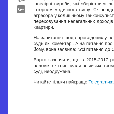
ювелірні вироби, які зберігалися з
інтерном медичного вишу. Як повід
агресора у колишньому генконсульст
переховування нелегальних доходів
квартири.
На запитання щодо проведених у неї
будь-які коментарі. А на питання про 
йому, вона заявила: “Усі питання до С
Варто зазначити, що в 2015-2017 р
чоловік, як і син, мали російське гро
суді, неодружена.
Читайте тільки найкраще
Telegram-к