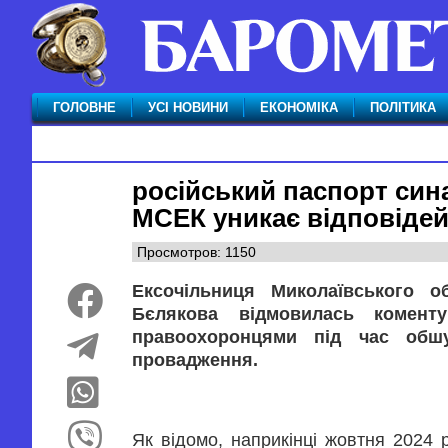
ГОЛОВНЕ
УСІ НОВИНИ
ЕКОНОМІКА
ПОЛІТИКА
російський паспорт сина
МСЕК уникає відповіде
Просмотров: 1150
Ексочільниця Миколаївського о
Бєлякова відмовилась комент
правоохоронцями під час обшу
провадження.
Як відомо, наприкінці жовтня 2024