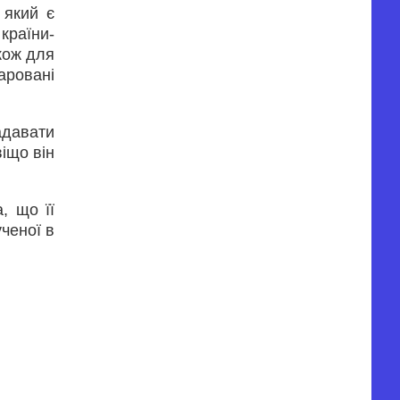
 який є
країни-
кож для
аровані
адавати
віщо він
, що її
ученої в