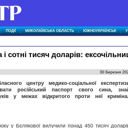
ПОДІЇ
МИКОЛАЇВСЬКА ОБЛАСТЬ
ЮЖНОУКРАЇНСЬК
У
 і сотні тисяч доларів: ексочільни
й
30 Березня 202
бласного центру медико-соціальної експертиз
увати російський паспорт свого сина, зна
ків у межах відкритого проти неї криміна
 року у Бєлякової вилучили понад 450 тисяч долар