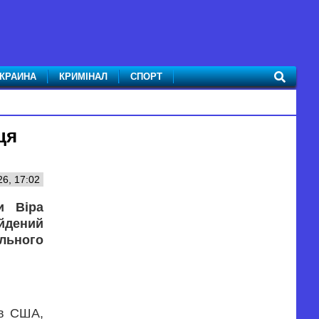
КРАИНА
КРИМІНАЛ
СПОРТ
ця
6, 17:02
и Віра
йдений
льного
ів США,