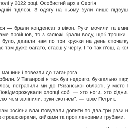
полі у 2022 році. Особистий архів Сергія
дній підлозі. З одягу на ньому були лише підбуш
ся — брали конденсат з вікон. Руки мочили та вми
ме пройшов, то з калюжі брали воду, щоб трошки 
 було, давали нам по три кружки на день спочатку
 там дуже багато, стаєш у чергу. І то так п’єш, а к
 машини і повезли до Таганрога.
били. У Таганрозі я теж був недовго, буквально пару
лозі, потрапили ми до Рязанської області, у місто 
Повідморожували хлопці собі — хто ноги, хто сідни
скотчем заліпили, руки скотчем”, — каже Петрик.
 Там росіяни влаштовували допити по два-три рази н
ектрошокерами, кийками та пропіленовими трубами.