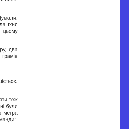
Думали,
ла їхня
а цьому
ру, два
 грамів
істьох.
яти теж
ні були
в метра
манди”,