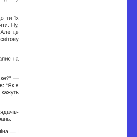
о ти їх
ти. Ну,
 Але це
світову
апис на
аке?” —
в: “Як в
и кажуть
ядачів-
рань.
міна — і