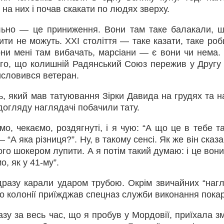
на них і почав скакати по людях зверху.
льно — це приниження. Вони там таке балакали, щ
ти не можуть. XXI століття — таке казати, таке роби
вони мені там вибачать, марсіани — є вони чи нема.
ого, що колишній Радянський Союз пережив у Другу 
исловився ветеран.
ць, який мав татуювання Зірки Давида на грудях та н
догляду наглядачі побачили тату.
мо, чекаємо, роздягнуті, і я чую: “А що це в тебе т
 “А яка різниця?”. Ну, в такому сенсі. Як же він сказа
ого шокером лупити. А я потім такий думаю: і це вон
, як у 41-му”.
дразу карали ударом трубою. Окрім звичайних “нагл
 до колонії приїжджав спецназ служби виконання пока
разу за весь час, що я пробув у Мордовії, приїхала з