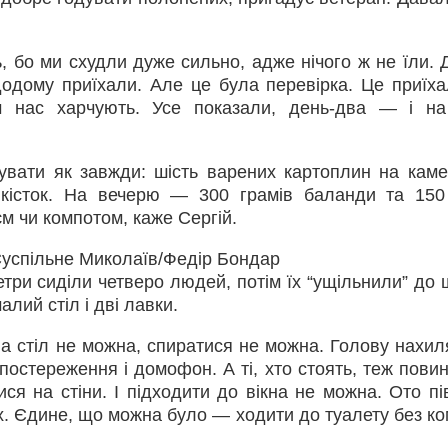
, бо ми схудли дуже сильно, адже нічого ж не їли. 
одому приїхали. Але це була перевірка. Це приїха
ам нас харчують. Усе показали, день-два — і н
увати як завжди: шість варених картоплин на каме
 кісток. На вечерю — 300 грамів баланди та 150
м чи компотом, каже Сергій.
 Суспільне Миколаїв/Федір Бондар
три сиділи четверо людей, потім їх “ущільнили” до ш
лий стіл і дві лавки.
 на стіл не можна, спиратися не можна. Голову нахил
постереження і домофон. А ті, хто стоять, теж повин
ся на стіни. І підходити до вікна не можна. Ото пі
ух. Єдине, що можна було — ходити до туалету без ко