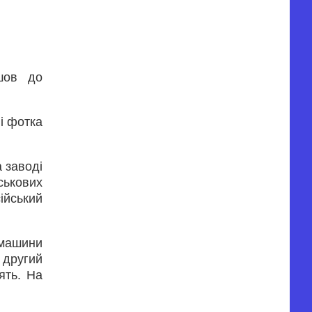
шов до
 і фотка
а заводі
ськових
ійський
 машини
 другий
ять. На