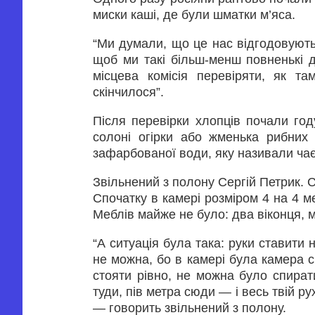
миски каші, де були шматки м’яса.
“Ми думали, що це нас відгодовують
щоб ми такі більш-менш повненькі д
місцева комісія перевіряти, як т
скінчилося”.
Після перевірки хлопців почали год
солоні огірки або жменька рибних
зафарбованої води, яку називали чає
Звільнений з полону Сергій Петрик.
Спочатку в камері розміром 4 на 4 ме
Меблів майже не було: два віконця, ма
“А ситуація була така: руки ставити
не можна, бо в камері була камера с
стояти рівно, не можна було спирати
туди, пів метра сюди — і весь твій р
— говорить звільнений з полону.