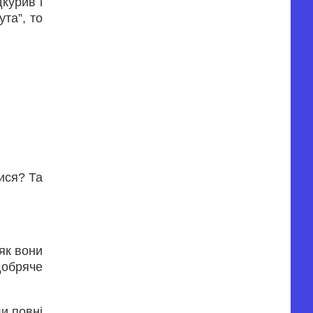
дкурив і
ута”, то
ися? Та
 як вони
 добряче
и повні