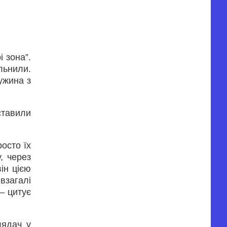
 зона”.
льнили.
ружина з
ставили
осто їх
, через
ін цією
взагалі
— цитує
лядач у