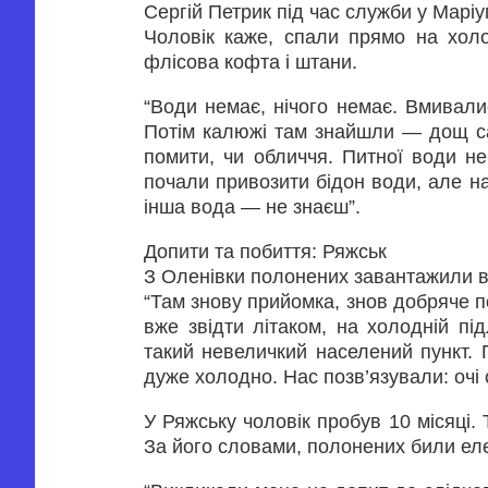
Сергій Петрик під час служби у Маріу
Чоловік каже, спали прямо на холо
флісова кофта і штани.
“Води немає, нічого немає. Вмивали
Потім калюжі там знайшли — дощ са
помити, чи обличчя. Питної води не
почали привозити бідон води, але нас
інша вода — не знаєш”.
Допити та побиття: Ряжськ
З Оленівки полонених завантажили в
“Там знову прийомка, знов добряче по
вже звідти літаком, на холодній під
такий невеличкий населений пункт. 
дуже холодно. Нас позв’язували: очі 
У Ряжську чоловік пробув 10 місяці.
За його словами, полонених били ел