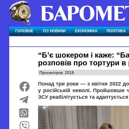
ГОЛОВНЕ
УСІ НОВИНИ
ЕКОНОМІКА
ПОЛІТИКА
“Б’є шокером і каже: “Ба
розповів про тортури в
Просмотров: 2018
Понад три роки — з квітня 2022 д
у російській неволі. Пройшовши ч
ЗСУ реабілітується та адаптується