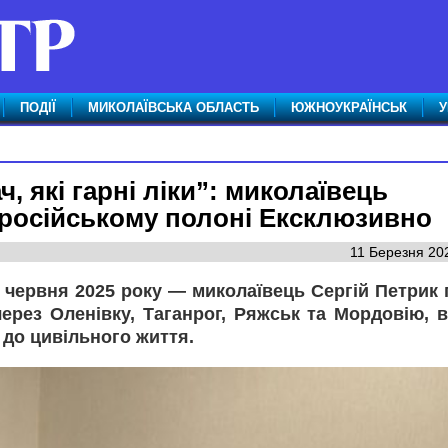
ПОДІЇ
МИКОЛАЇВСЬКА ОБЛАСТЬ
ЮЖНОУКРАЇНСЬК
У
ч, які гарні ліки”: миколаївець
 російському полоні Ексклюзивно
11 Березня 202
о червня 2025 року — миколаївець Сергій Петрик
ерез Оленівку, Таганрог, Ряжськ та Мордовію, 
 до цивільного життя.