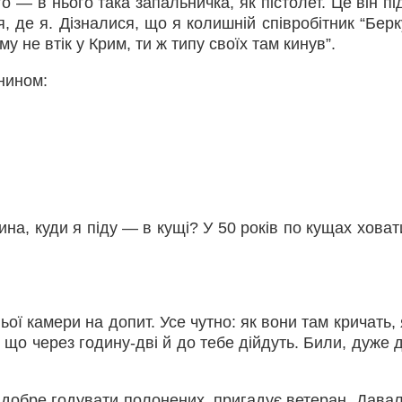
 — в нього така запальничка, як пістолет. Це він пі
я, де я. Дізналися, що я колишній співробітник “Берк
у не втік у Крим, ти ж типу своїх там кинув”.
янином:
на, куди я піду — в кущі? У 50 років по кущах ховат
ьої камери на допит. Усе чутно: як вони там кричать,
ш, що через годину-дві й до тебе дійдуть. Били, дуже
 добре годувати полонених, пригадує ветеран. Давал