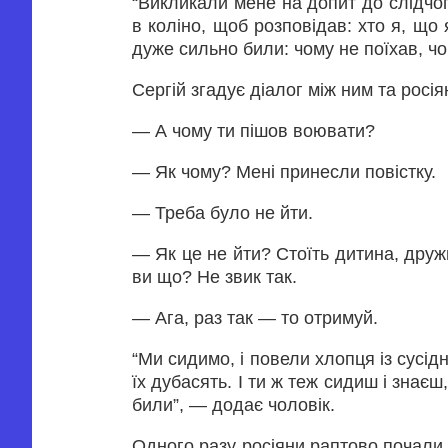
“Викликали мене на допит до слідчого
в коліно, щоб розповідав: хто я, що 
дуже сильно били: чому не поїхав, чом
Сергій згадує діалог між ним та росі
— А чому ти пішов воювати?
— Як чому? Мені принесли повістку.
— Треба було не йти.
— Як це не йти? Стоїть дитина, дружи
ви що? Не звик так.
— Ага, раз так — то отримуй.
“Ми сидимо, і повели хлопця із сусідн
їх дубасять. І ти ж теж сидиш і знає
били”, — додає чоловік.
Одного разу росіяни раптово почали