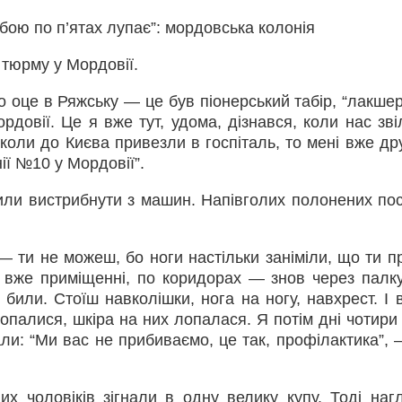
убою по п’ятах лупає”: мордовська колонія
 тюрму у Мордовії.
 оце в Ряжську — це був піонерський табір, “лакшері
довії. Це я вже тут, удома, дізнався, коли нас зві
, коли до Києва привезли в госпіталь, то мені вже д
ії №10 у Мордовії”.
сили вистрибнути з машин. Напівголих полонених по
— ти не можеш, бо ноги настільки заніміли, що ти пр
у вже приміщенні, по коридорах — знов через палку
били. Стоїш навколішки, нога на ногу, навхрест. І в
опалися, шкіра на них лопалася. Я потім дні чотири 
али: “Ми вас не прибиваємо, це так, профілактика”, 
лих чоловіків зігнали в одну велику купу. Тоді наг