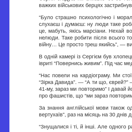
важких військових берцях застрибнув 
“Було страшно психологічно і мора
слухаєш і думаєш: ну люди таке роби
це, мабуть, якісь марсіани. Нехай 
нелюди. Таке робити після всього т
війну… Це просто треш якийсь”, — в
В одній камері із Сергієм був хлопе
івриті “Повернись живим”. Під час ме
“Нас повели на кардіограму. Ми стої
“Зірка Давида”. — “А ти що, єврей?” —
41-му, зараз ми повторимо” І давай й
про фашистів, що “ми зараз повторимо
За знання англійської мови також о
вертухаїв”, раз на місяць на 30 днів
“Знущалися і ті, й інші. Але одного 