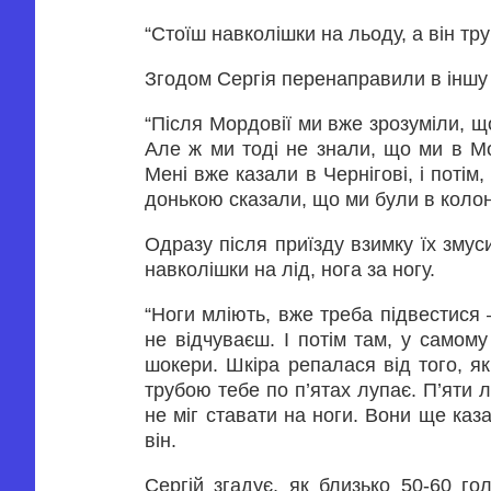
“Стоїш навколішки на льоду, а він тр
Згодом Сергія перенаправили в іншу
“Після Мордовії ми вже зрозуміли, що
Але ж ми тоді не знали, що ми в Мор
Мені вже казали в Чернігові, і потім
донькою сказали, що ми були в колон
Одразу після приїзду взимку їх зму
навколішки на лід, нога за ногу.
“Ноги мліють, вже треба підвестися 
не відчуваєш. І потім там, у самом
шокери. Шкіра репалася від того, як 
трубою тебе по п’ятах лупає. П’яти л
не міг ставати на ноги. Вони ще каз
він.
Сергій згадує, як близько 50-60 го