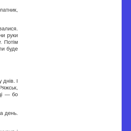
латник,
валися.
чи руки
. Потім
оли буде
 днів. І
Ряжськ,
ці — бо
а день.