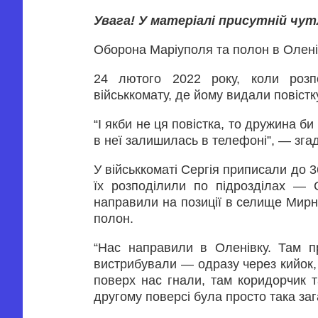
Увага! У матеріалі присутній чу
Оборона Маріуполя та полон в Олені
24 лютого 2022 року, коли розп
військкомату, де йому видали повістк
“І якби не ця повістка, то дружина б
в неї залишилась в телефоні”, — згад
У військкоматі Сергія приписали до 3
їх розподілили по підрозділах — С
направили на позиції в селище Мирне
полон.
“Нас направили в Оленівку. Там 
вистрибували — одразу через кийок, ч
поверх нас гнали, там коридорчик т
другому поверсі була просто така заг