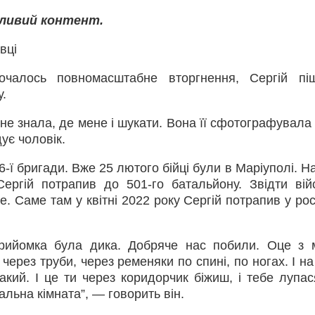
тливий контент.
вці
очалось повномасштабне вторгнення, Сергій пі
у.
и не знала, де мене і шукати. Вона її сфотографувала
ує чоловік.
6-ї бригади. Вже 25 лютого бійці були в Маріуполі. Н
ергій потрапив до 501-го батальйону. Звідти вій
. Саме там у квітні 2022 року Сергій потрапив у рос
прийомка була дика. Добряче нас побили. Оце з
ерез труби, через ременяки по спині, по ногах. І на
акий. І це ти через коридорчик біжиш, і тебе лупас
альна кімната”, — говорить він.