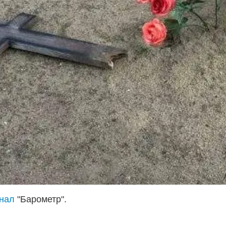
анал
"Барометр".