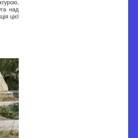
атурою,
уга над
ія цієї