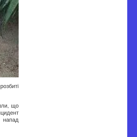
розбиті
или, що
нцидент
й напад