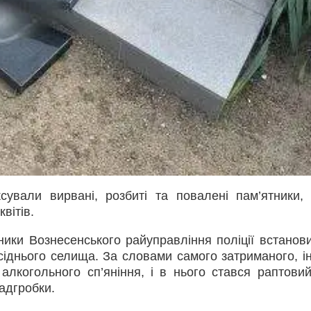
сували вирвані, розбиті та повалені пам’ятники, 
вітів.
ники Вознесенського райуправління поліції встанов
іднього селища. За словами самого затриманого, і
 алкогольного сп’яніння, і в нього стався раптови
надгробки.