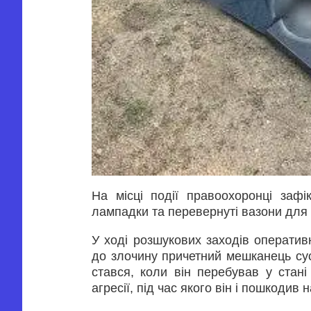
На місці події правоохоронці зафік
лампадки та перевернуті вазони для к
У ході розшукових заходів оператив
до злочину причетний мешканець сус
стався, коли він перебував у стані
агресії, під час якого він і пошкодив 