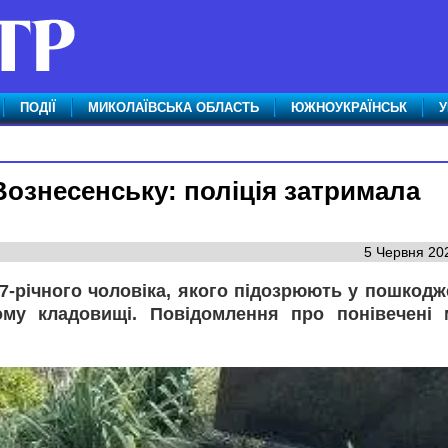
ПОДІЇ
МИКОЛАЇВСЬКА ОБЛАСТЬ
ЮЖНОУКРАЇНСЬК
У
Вознесенську: поліція затримала
5 Червня 202
7-річного чоловіка, якого підозрюють у пошкодж
вому кладовищі. Повідомлення про понівечені 