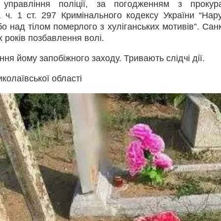
 управління поліції, за погодженням з прокур
 ч. 1 ст. 297 Кримінального кодексу України “Нар
 над тілом померлого з хуліганських мотивів”. Санкц
х років позбавлення волі.
ня йому запобіжного заходу. Тривають слідчі дії.
иколаївської області