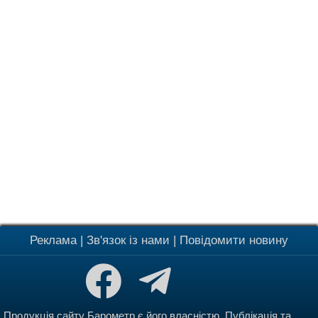
Реклама
|
Зв'язок із нами
|
Повідомити новину
Продукція сайту Барометр є його власністю. Публікація та