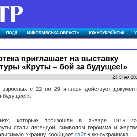
ПОДІЇ
МИКОЛАЇВСЬКА ОБЛАСТЬ
ЮЖНОУКРАЇНСЬК
У
тека приглашает на выставку
уры «Круты – бой за будущее!»
23 Січня 20
 взрослых с 22 по 29 января действует докумен
а будущее!».
ытиях, которые произошли в январе 1918 г
руты стали легендой, символом героизма и жертв
зависимую Украину, сообщает
сайт
Южноукраинска.