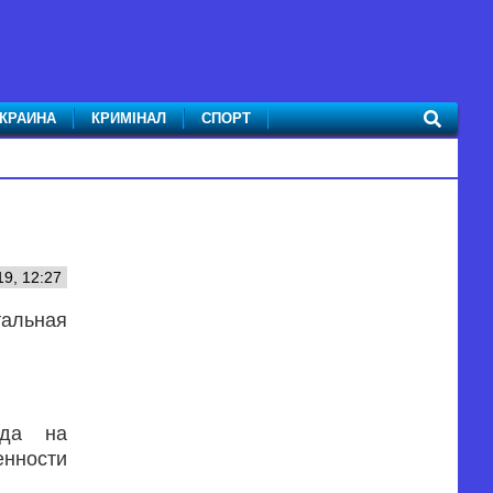
КРАИНА
КРИМІНАЛ
СПОРТ
19, 12:27
тальная
ода на
енности