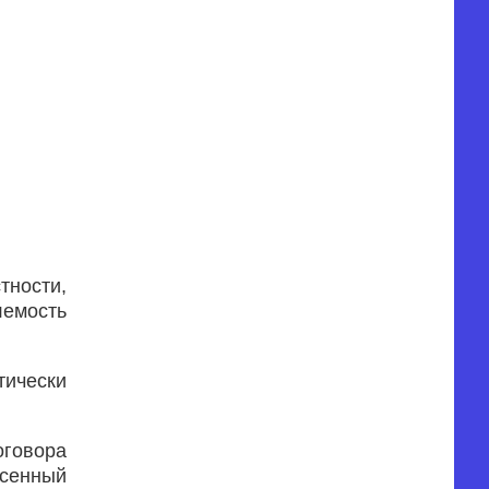
тности,
лемость
тически
оговора
есенный