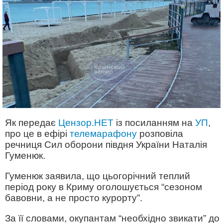
Як передає
Цензор.НЕТ
із посиланням на
УП
,
про це в ефірі
телемарафону
розповіла
речниця Сил оборони півдня України Наталія
Гуменюк.
Гуменюк заявила, що цьогорічний теплий
період року в Криму оголошується “сезоном
бавовни, а не просто курорту”.
За її словами, окупантам “необхідно звикати” до