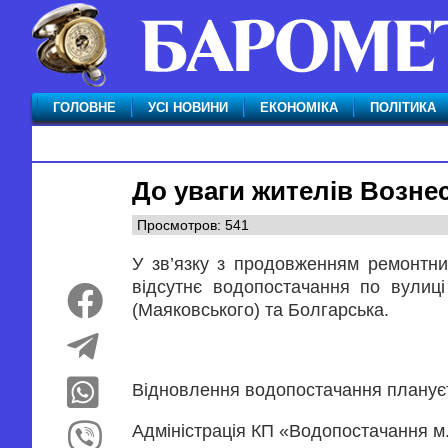
ГОЛОВНЕ
УСІ НОВИНИ
ЕКОНОМІКА
ПОЛІТИКА
До уваги жителів Возне
Просмотров: 541
У зв’язку з продовженням ремонтни
відсутнє водопостачання по вулиці
(Маяковського) та Болгарська.
Відновлення водопостачання плануєть
Адміністрація КП «Водопостачання м