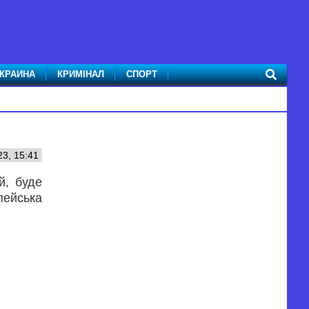
КРАИНА
КРИМІНАЛ
СПОРТ
23, 15:41
й, буде
пейська