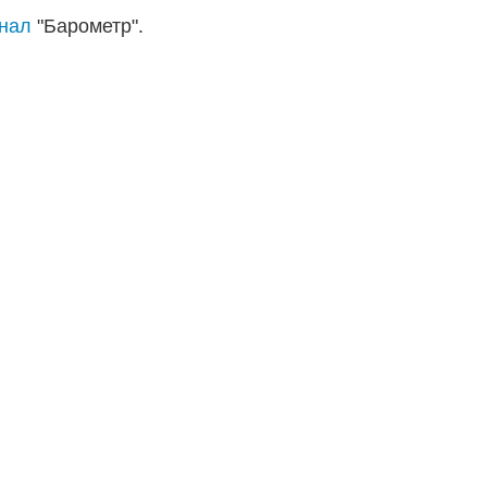
анал
"Барометр".