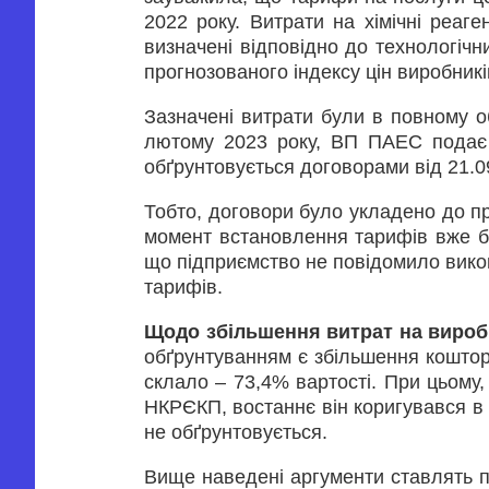
2022 року. Витрати на хімічні реаг
визначені відповідно до технологічн
прогнозованого індексу цін виробникі
Зазначені витрати були в повному о
лютому 2023 року, ВП ПАЕС подає 
обґрунтовується договорами від 21.09
Тобто, договори було укладено до пр
момент встановлення тарифів вже бу
що підприємство не повідомило вико
тарифів.
Щодо збільшення витрат на виробн
обґрунтуванням є збільшення коштор
склало – 73,4% вартості. При цьому
НКРЄКП, востаннє він коригувався в 
не обґрунтовується.
Вище наведені аргументи ставлять п