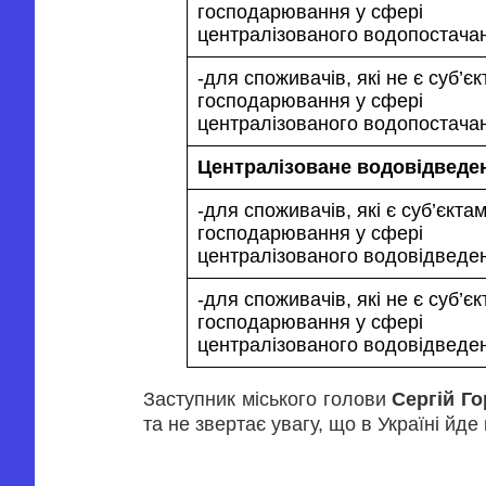
господарювання у сфері
централізованого водопостач
-для споживачів, які не є суб’є
господарювання у сфері
централізованого водопостача
Централізоване водовідведе
-для споживачів, які є суб’єкта
господарювання у сфері
централізованого водовідвед
-для споживачів, які не є суб’є
господарювання у сфері
централізованого водовідведе
Заступник міського голови
Сергій Г
та не звертає увагу, що в Україні йде 