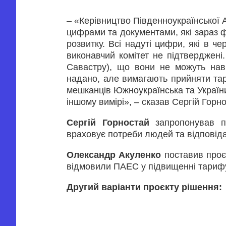
– «Керівництво Південноукраїнської
цифрами та документами, які зараз 
розвитку. Всі надуті цифри, які в ч
виконавчий комітет не підтверджен
Савастру), що вони не можуть нав
надано, але вимагають прийняти тари
мешканців Южноукраїнська та України,
іншому вимірі», – сказав Сергій Горн
Сергій Горностай
запропонував пі
враховує потреби людей та відповідає 
Олександр Акуленко
поставив проє
відмовили ПАЕС у підвищенні тарифу
Другий варіанти проєкту рішення: