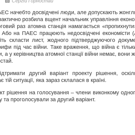
Сергій Горностай
 АЕС начебто досвідчені люди, але допускають жонг
фактично розбила вщент начальник управління еконо
ерговий раз атомна станція намагається «пропихнути
і. Або на ПАЕС працюють недосвідчені економісти 
іть скласти лист, жодного підтверджуючого докум
фи під час війни. Таке враження, що війна є тільки
 а у керівництва атомної станції війни немає, вони 
остай.
дтримати другий варіант проекту рішення, оскіл
тій ситуації, яка зараз склалася в країні.
кт рішення на голосування – члени виконкому одно
 та проголосували за другий варіант.