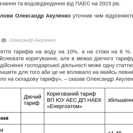
чання та водовідведення від ПАЕС на 2023 рік.
олови Олександр Акуленко
уточнив чим відрізняют
Олександр Акуленко
яття тарифів на воду на 10%, а на стоки на 6 %.
йснювати коригування, але в межах діючого тарифу
дійсненні господарської діяльності може одну статтю
еншити для того аби це не впливало на якийсь певни
ло на складову тарифу», – сказав Олександр Акулен
Коригований тариф
Діючий
ВП ЮУ АЕС ДП НАЕК
збільшен
тариф
«Енергоатом»
ння
ми
+1,48