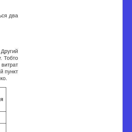
ься два
 Другий
. Тобто
 витрат
й пункт
ко.
ня