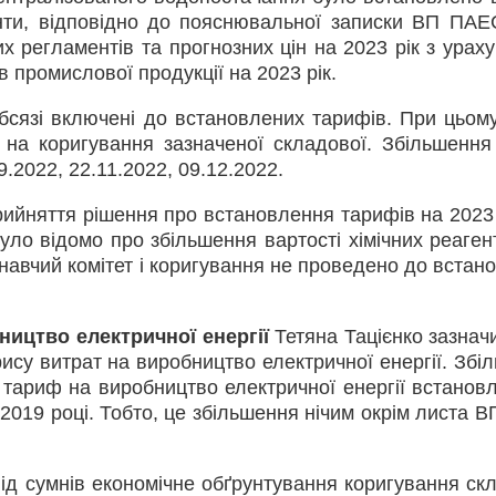
енти, відповідно до пояснювальної записки ВП ПАЕ
их регламентів та прогнозних цін на 2023 рік з урах
в промислової продукції на 2023 рік.
бсязі включені до встановлених тарифів. При цьому
на коригування зазначеної складової. Збільшення
.2022, 22.11.2022, 09.12.2022.
ийняття рішення про встановлення тарифів на 2023 р
ло відомо про збільшення вартості хімічних реагент
навчий комітет і коригування не проведено до встан
ицтво електричної енергії
Тетяна Тацієнко зазнач
ису витрат на виробництво електричної енергії. Збі
, тариф на виробництво електричної енергії встанов
2019 році. Тобто, це збільшення нічим окрім листа 
ід сумнів економічне обґрунтування коригування ск