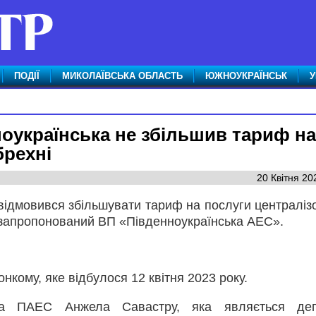
ПОДІЇ
МИКОЛАЇВСЬКА ОБЛАСТЬ
ЮЖНОУКРАЇНСЬК
У
оукраїнська не збільшив тариф на
брехні
20 Квітня 20
відмовився збільшувати тариф на послуги централіз
 запропонований ВП «Південноукраїнська АЕС».
онкому, яке відбулося 12 квітня 2023 року.
ора ПАЕС Анжела Савастру, яка являється деп