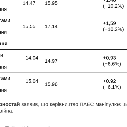
14,47
15,95
(+10,2%)
ання
ктами
+1,59
15,55
17,14
(+10,2%)
ння
ння
ми
14,04
+0,93
14,97
(+6,6%)
ення
ктами
15,04
+0,92
15,96
(+6,1%)
ння
орностай
заявив, що керівництво ПАЕС маніпулює 
війна.