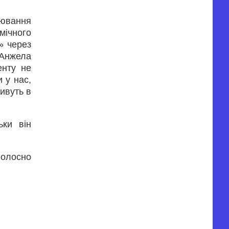
лювання
мічного
» через
(Анжела
енту не
 у нас,
живуть в
ьки він
голосно