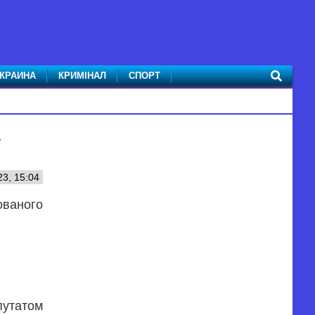
КРАИНА
КРИМІНАЛ
СПОРТ
23, 15:04
ованого
утатом