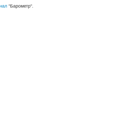
анал
"Барометр".