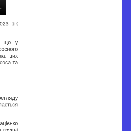
023 рік
а, що у
сосного
ка, цих
асоса та
регляду
лається
ацієнко
 грудні