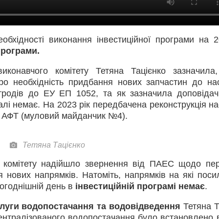
бхідності виконання інвестиційної програми на 2
програми.
виконавчого комітету Тетяна Тацієнко зазначил
ро необхідність придбання нових запчастин до на
тродів до ЕУ ЕП 1052, та як зазначила доповідач
галі немає. На 2023 рік передбачена реконструкція н
и АФТ (муловий майданчик №4).
Тетяна Тацієнко
о комітету надійшло звернення від ПАЕС щодо пе
я нових напрямків. Натоміть, напрямків на які поси
ьогоднішній день в
інвестиційній програмі немає
.
луги водопостачання та водовідведення
Тетяна Т
нтралізованого водопостачання було встановлено в