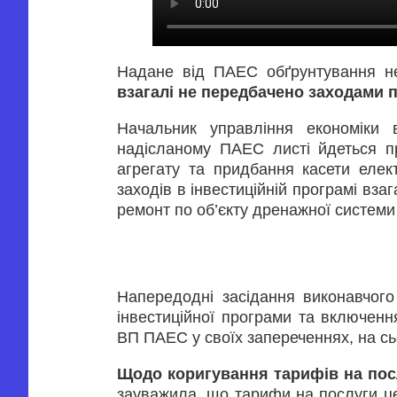
Надане від ПАЕС обґрунтування нео
взагалі не передбачено заходами 
Начальник управління економіки 
надісланому ПАЕС листі йдеться п
агрегату та придбання касети елек
заходів в інвестиційній програмі вза
ремонт по об’єкту дренажної систем
Напередодні засідання виконавчог
інвестиційної програми та включенн
ВП ПАЕС у своїх запереченнях, на с
Щодо коригування тарифів на пос
зауважила, що тарифи на послуги це