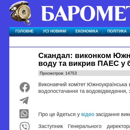
ГОЛОВНЕ
УСІ НОВИНИ
ЕКОНОМІКА
ПОЛІТИКА
Скандал: виконком Южн
воду та викрив ПАЕС у 
Просмотров: 14753
Виконавчий комітет Южноукраїнська 
водопостачання та водовідведення,
Про це йдеться у
відео
засідання вик
Заступник Генерального директ