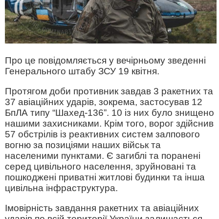
Про це повідомляється у вечірньому зведенні
Генерального штабу ЗСУ 19 квітня.
Протягом доби противник завдав 3 ракетних та
37 авіаційних ударів, зокрема, застосував 12
БпЛА типу “Шахед-136”. 10 із них було знищено
нашими захисниками. Крім того, ворог здійснив
57 обстрілів із реактивних систем залпового
вогню за позиціями наших військ та
населеними пунктами. Є загиблі та поранені
серед цивільного населення, зруйновані та
пошкоджені приватні житлові будинки та інша
цивільна інфраструктура.
Імовірність завдання ракетних та авіаційних
ударів по всій території України залишається