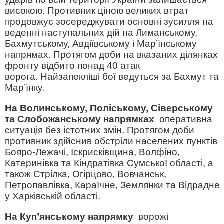
високою. Противник ціною великих втрат
продовжує зосереджувати основні зусилля на
веденні наступальних дій на Лиманському,
Бахмутському, Авдіївському і Мар’їнському
напрямах. Протягом доби на вказаних ділянках
фронту відбито понад 40 атак
ворога. Найзапекліші бої ведуться за Бахмут та
Мар’їнку.
На Волинському, Поліському, Сіверському
та Слобожанському напрямках
оперативна
ситуація без істотних змін. Протягом доби
противник здійснив обстріли населених пунктів
Бояро-Лежачі, Іскрисківщина, Волфіно,
Катеринівка та Кіндратівка Сумської області, а
також Стрілка, Огірцово, Вовчанськ,
Петропавлівка, Караїчне, Землянки та Відрадне
у Харківській області.
На Куп’янському напрямку
ворожі