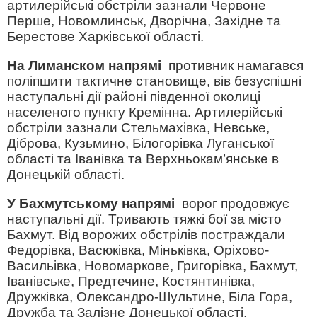
артилерійські обстріли зазнали Червоне
Перше, Новомлинськ, Дворічна, Західне та
Берестове Харківської області.
На Лиманском напрямі
противник намагався
поліпшити тактичне становище, вів безуспішні
наступальні дії районі південної околиці
населеного пункту Кремінна. Артилерійські
обстріли зазнали Стельмахівка, Невське,
Діброва, Кузьмино, Білогорівка Луганської
області та Іванівка та Верхньокам’янське в
Донецькій області.
У Бахмутському напрямі
ворог продовжує
наступальні дії. Тривають тяжкі бої за місто
Бахмут. Від ворожих обстрілів постраждали
Федорівка, Васюківка, Міньківка, Оріхово-
Васильівка, Новомаркове, Григорівка, Бахмут,
Іванівське, Предтечине, Костянтинівка,
Дружківка, Олександро-Шультине, Біла Гора,
Дружба та Залізне Донецької області.