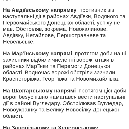
На Авдіївському напрямку
противник вів
наступальні дії в районах Авдіївки, Водяного та
Первомайського Донецької області, успіху не
мав. Обстріляв, зокрема, Новокалинове,
Авдіївку, Нетайлове, Першотравневе та
Невельське.
На Мар’їнському напрямі
протягом доби наші
захисники відбили численні ворожі атаки в
районах Мар’їнки та Перемоги Донецької
області. Водночас ворожі обстріли зазнали
Красногорівка, Георгіївка та Новомихайлівка.
На Шахтарському напрямі
протягом цієї доби
ворог безуспішно намагався вести наступальні
дії в районі Вугледару. Обстрілював Вугледар,
Новоукраїнку та Велику Новосілку Донецької
області.
На Запорізькому та Херсонському